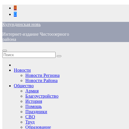
Перейти
к
содержимому
Кулундинская новь
Интернет-издание Чистоозерного
района
Новости
Новости Региона
Новости Района
Общество
Армия
Благоустройство
История
Помощь
Праздники
СВО
Труд
Образование