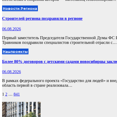
Новости Региона
Строителей региона поздравили в регионе
06.08.2026
Первый заместитель Председателя Государственной Думы ФС 
Травников поздравили специалистов строительной отрасли с…
Нацпроекты
Более 80% договоров с детскими садами новосибирцы закл
06.08.2026
В рамках федерального проекта «Государство для людей» и вн
область первой в стране реализовала…
Пагинация
1
2
…
841
записей