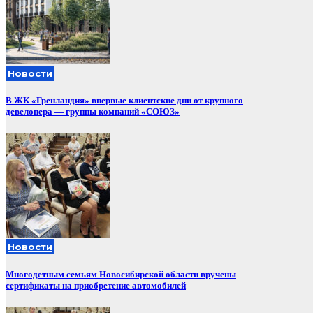
Новости
В ЖК «Гренландия» впервые клиентские дни от крупного
девелопера — группы компаний «СОЮЗ»
Новости
Многодетным семьям Новосибирской области вручены
сертификаты на приобретение автомобилей