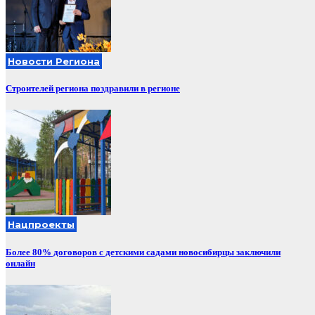
Новости Региона
Строителей региона поздравили в регионе
Нацпроекты
Более 80% договоров с детскими садами новосибирцы заключили
онлайн