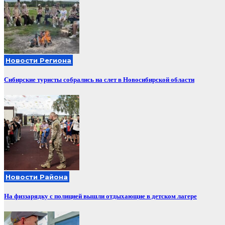
Новости Региона
Сибирские туристы собрались на слет в Новосибирской области
Новости Района
На физзарядку с полицией вышли отдыхающие в детском лагере