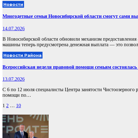
Новости
Многодетные семьи Новосибирской области смогут сами в
14.07.2026
В Новосибирской области обновили механизм предоставления 
машины теперь предусмотрена денежная выплата — это позв
Новости Района
Всероссийская неделя правовой помощи семьям состоялась
13.07.2026
С 6 по 12 июля специалисты Центра занятости Чистоозерного р
помощи по…
Пагинация
1
2
…
10
записей