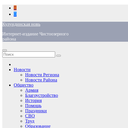
Перейти
к
содержимому
Кулундинская новь
Интернет-издание Чистоозерного
района
Новости
Новости Региона
Новости Района
Общество
Армия
Благоустройство
История
Помощь
Праздники
СВО
Труд
Образование