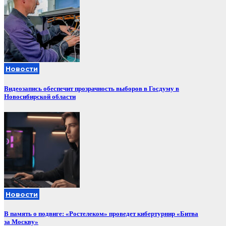
Новости
Видеозапись обеспечит прозрачность выборов в Госдуму в
Новосибирской области
Новости
В память о подвиге: «Ростелеком» проведет кибертурнир «Битва
за Москву»