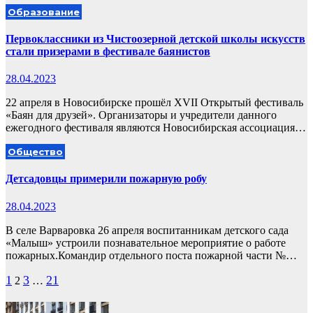
Образование
Первоклассники из Чистоозерной детской школы искусств
стали призерами в фестивале баянистов
28.04.2023
22 апреля в Новосибирске прошёл XVII Открытый фестиваль
«Баян для друзей». Организаторы и учредители данного
ежегодного фестиваля являются Новосибирская ассоциация…
Общество
Детсадовцы примерили пожарную робу
28.04.2023
В селе Варваровка 26 апреля воспитанникам детского сада
«Малыш» устроили познавательное мероприятие о работе
пожарных.Командир отдельного поста пожарной части №…
Пагинация
1
3
21
2
…
записей