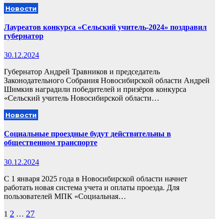
Новости
Лауреатов конкурса «Сельский учитель-2024» поздравил
губернатор
30.12.2024
Губернатор Андрей Травников и председатель
Законодательного Собрания Новосибирской области Андрей
Шимкив наградили победителей и призёров конкурса
«Сельский учитель Новосибирской области…
Новости
Социальные проездные будут действительны в
общественном транспорте
30.12.2024
С 1 января 2025 года в Новосибирской области начнет
работать новая система учета и оплаты проезда. Для
пользователей МПК «Социальная…
Пагинация
2
27
1
…