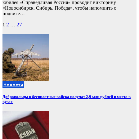
юбилея «Справедливая Россия» проводит викторину
«Новосибирск. Сибирь. Победа», чтобы напомнить о
подвиге…
Пагинация
2
27
1
…
записей
Новости
Добровольцы в беспилотные войска получат 2,9 млн рублей и места в
вузах