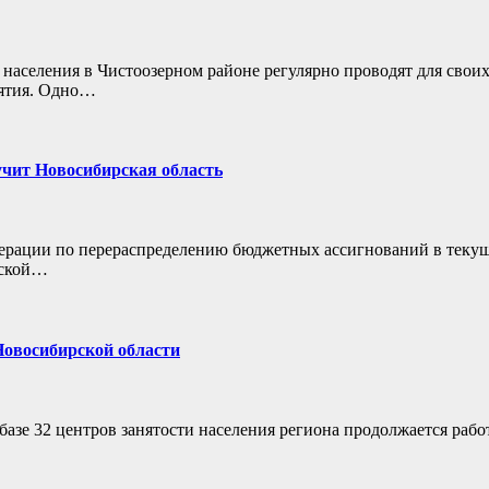
населения в Чистоозерном районе регулярно проводят для свои
иятия. Одно…
учит Новосибирская область
ерации по перераспределению бюджетных ассигнований в теку
рской…
Новосибирской области
азе 32 центров занятости населения региона продолжается рабо