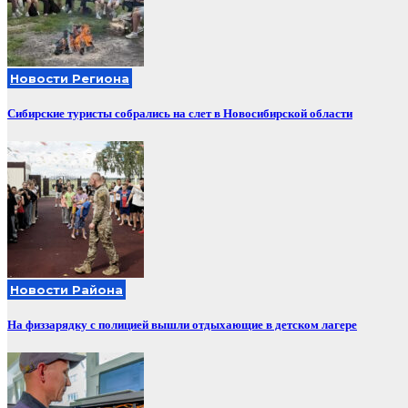
Новости Региона
Сибирские туристы собрались на слет в Новосибирской области
Новости Района
На физзарядку с полицией вышли отдыхающие в детском лагере