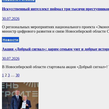
Искусственный интеллект поймал три тысячи преступников
30.07.2026
О региональных мероприятиях национального проекта «Эконом
министр цифрового развития и связи Новосибирской области
Новости
Акция «Добрый сигнал»: дарим семьям уют и добрые истор
30.07.2026
В Новосибирской области стартовала акция «Добрый сигнал»! Т
Пагинация
1
2
3
…
30
записей