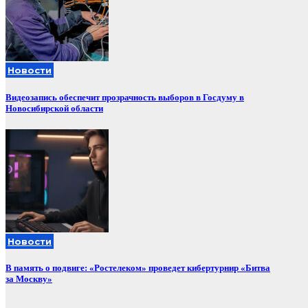
Новости
Видеозапись обеспечит прозрачность выборов в Госдуму в
Новосибирской области
Новости
В память о подвиге: «Ростелеком» проведет кибертурнир «Битва
за Москву»