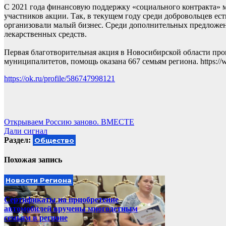
С 2021 года финансовую поддержку «социального контракта» м
участников акции. Так, в текущем году среди добровольцев е
организовали малый бизнес. Среди дополнительных предложен
лекарственных средств.
Первая благотворительная акция в Новосибирской области прош
муниципалитетов, помощь оказана 667 семьям региона. https://
https://ok.ru/profile/586747998121
Навигация
Открываем Россию заново. ВМЕСТЕ
Дали сигнал
по
Раздел:
Общество
записям
Похожая запись
Новости Региона
Сертификаты на приобретение
автомобилей вручены многодетным
семьям в регионе