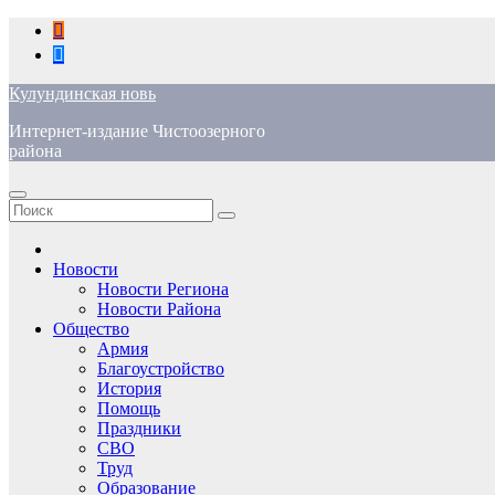
Перейти
к
содержимому
Кулундинская новь
Интернет-издание Чистоозерного
района
Новости
Новости Региона
Новости Района
Общество
Армия
Благоустройство
История
Помощь
Праздники
СВО
Труд
Образование