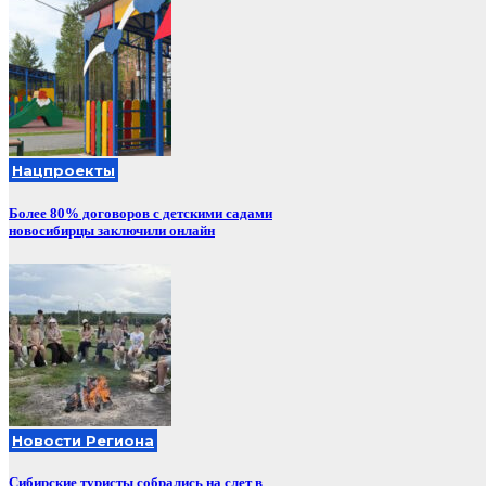
Нацпроекты
Более 80% договоров с детскими садами
новосибирцы заключили онлайн
Новости Региона
Сибирские туристы собрались на слет в