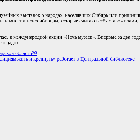
музейных выставок о народах, населявших Сибирь или пришедши
н, и многим новосибирцам, которые считают себя старожилами, б
лась к международной акции «Ночь музеев». Впервые за два год
площадок.
бирской области￼
дициям жить и крепнуть» работает в Центральной библиотеке