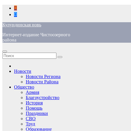
Перейти
к
содержимому
Кулундинская новь
Интернет-издание Чистоозерного
района
Новости
Новости Региона
Новости Района
Общество
Армия
Благоустройство
История
Помощь
Праздники
СВО
Труд
Образование