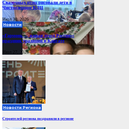
Сказочных птиц рисовали дети в
Чистоозерном КДЦ
Июл 30, 2026
Новости
«Гармонь — живая душа России»:
праздник традиций в Каргате
Июл 27, 2026
Новости Региона
Строителей региона поздравили в регионе