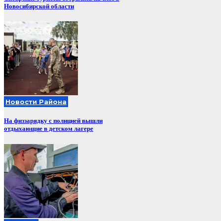
Новосибирской области
Новости Района
На физзарядку с полицией вышли
отдыхающие в детском лагере