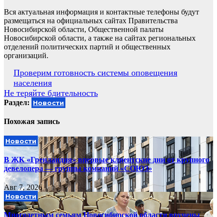
Вся актуальная информация и контактные телефоны будут
размещаться на официальных сайтах Правительства
Новосибирской области, Общественной палаты
Новосибирской области, а также на сайтах региональных
отделений политических партий и общественных
организаций.
Навигация
Проверим готовность системы оповещения
населения
по
Не теряйте бдительность
записям
Раздел:
Новости
Похожая запись
Новости
В ЖК «Гренландия» впервые клиентские дни от крупного
девелопера — группы компаний «СОЮЗ»
Авг 7, 2026
Новости
Многодетным семьям Новосибирской области вручены