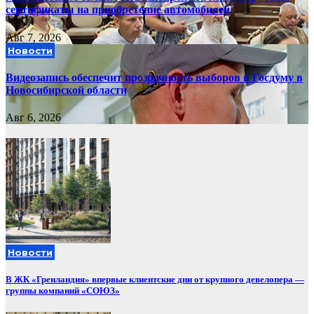
сертификаты на приобретение автомобилей
Авг 7, 2026
Новости
Видеозапись обеспечит прозрачность выборов в Госдуму в
Новосибирской области
Авг 6, 2026
Новости
В ЖК «Гренландия» впервые клиентские дни от крупного девелопера —
группы компаний «СОЮЗ»