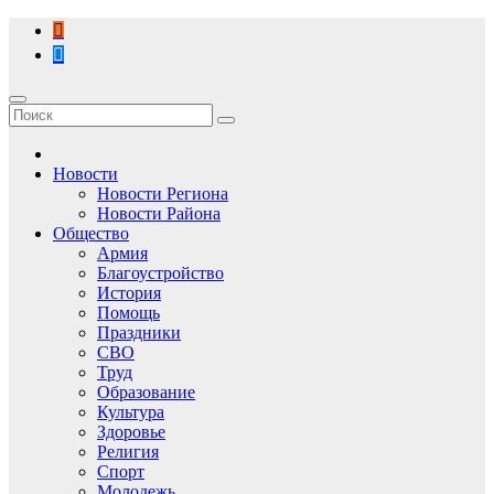
Перейти
к
содержимому
Новости
Новости Региона
Новости Района
Общество
Армия
Благоустройство
История
Помощь
Праздники
СВО
Труд
Образование
Культура
Здоровье
Религия
Спорт
Молодежь