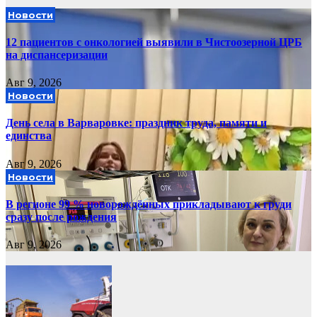
Новости
12 пациентов с онкологией выявили в Чистоозерной ЦРБ
на диспансеризации
Авг 9, 2026
Новости
День села в Варваровке: праздник труда, памяти и
единства
Авг 9, 2026
Новости
В регионе 99 % новорождённых прикладывают к груди
сразу после рождения
Авг 9, 2026