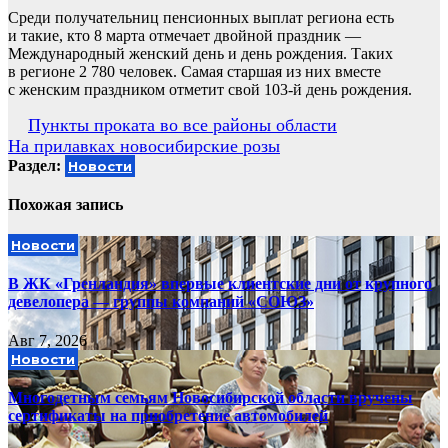
Среди получательниц пенсионных выплат региона есть
и такие, кто 8 марта отмечает двойной праздник —
Международный женский день и день рождения. Таких
в регионе 2 780 человек. Самая старшая из них вместе
с женским праздником отметит свой 103-й день рождения.
Навигация
Пункты проката во все районы области
На прилавках новосибирские розы
по
Раздел:
Новости
записям
Похожая запись
Новости
В ЖК «Гренландия» впервые клиентские дни от крупного
девелопера — группы компаний «СОЮЗ»
Авг 7, 2026
Новости
Многодетным семьям Новосибирской области вручены
сертификаты на приобретение автомобилей