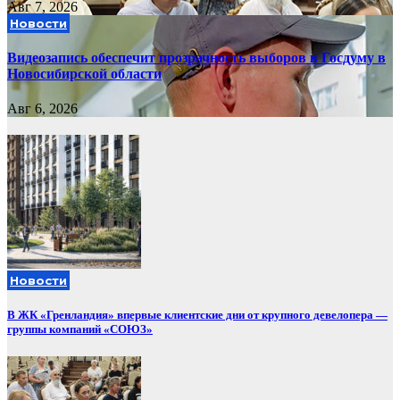
Авг 7, 2026
Новости
Видеозапись обеспечит прозрачность выборов в Госдуму в
Новосибирской области
Авг 6, 2026
Новости
В ЖК «Гренландия» впервые клиентские дни от крупного девелопера —
группы компаний «СОЮЗ»