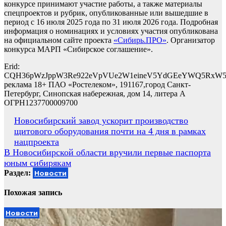
конкурсе принимают участие работы, а также материалы
спецпроектов и рубрик, опубликованные или вышедшие в
период с 16 июля 2025 года по 31 июля 2026 года. Подробная
информация о номинациях и условиях участия опубликована
на официальном сайте проекта
«
Сибирь.ПРО
»
. Организатор
конкурса МАРП «Сибирское соглашение».
Erid:
CQH36pWzJppW3Re922eVpVUe2W1eineV5YdGEeYWQ5RxW
реклама 18+ ПАО «Ростелеком», 191167,город Санкт-
Петербург, Синопская набережная, дом 14, литера А
ОГРН1237700009700
Навигация
Новосибирский завод ускорит производство
щитового оборудования почти на 4 дня в рамках
по
нацпроекта
записям
В Новосибирской области вручили первые паспорта
юным сибирякам
Раздел:
Новости
Похожая запись
Новости