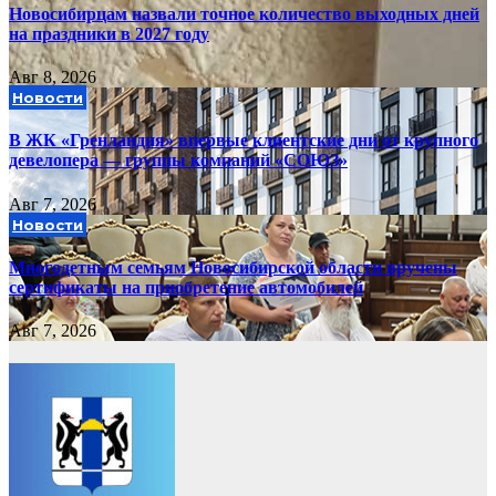
Новосибирцам назвали точное количество выходных дней
на праздники в 2027 году
Авг 8, 2026
Новости
В ЖК «Гренландия» впервые клиентские дни от крупного
девелопера — группы компаний «СОЮЗ»
Авг 7, 2026
Новости
Многодетным семьям Новосибирской области вручены
сертификаты на приобретение автомобилей
Авг 7, 2026