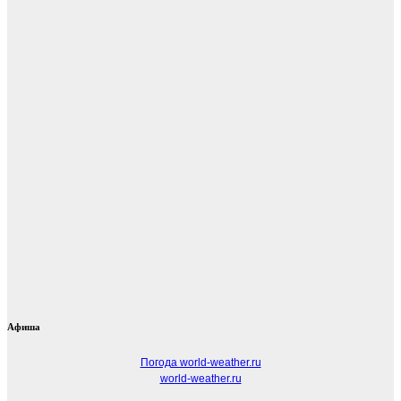
Афиша
Погода world-weather.ru
world-weather.ru