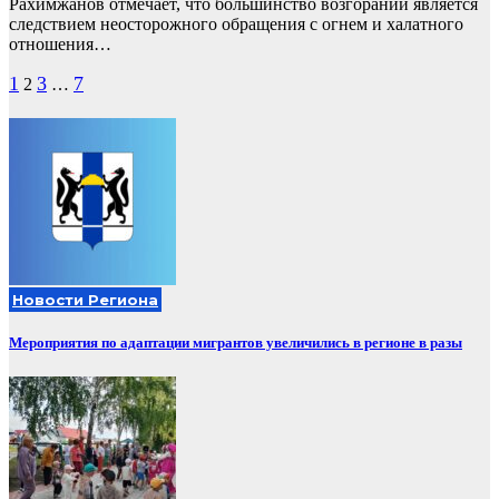
Рахимжанов отмечает, что большинство возгораний является
следствием неосторожного обращения с огнем и халатного
отношения…
Пагинация
1
3
7
2
…
записей
Новости Региона
Мероприятия по адаптации мигрантов увеличились в регионе в разы