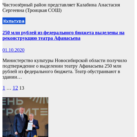
Чистоозёрный район представляет Калабина Анастасия
Сергеевна (Троицкая СОШ)
Культура
250 млн рублей из федерального бюджета выделены на
реконструкцию театра Афанасьева
01.10.2020
Министерство культуры Новосибирской области получило
подтверждение о выделении театру Афанасьева 250 млн
рублей из федерального бюджета. Театр обустраивают в
здании…
Пагинация
1
12
…
13
записей