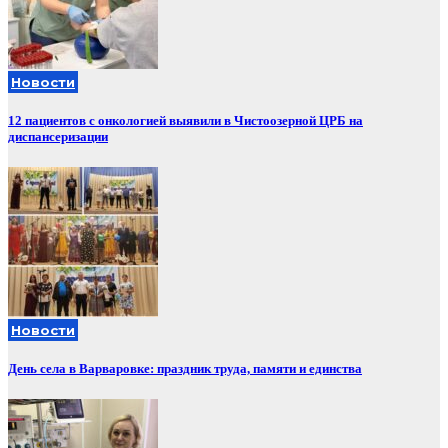
Новости
12 пациентов с онкологией выявили в Чистоозерной ЦРБ на
диспансеризации
Новости
День села в Варваровке: праздник труда, памяти и единства