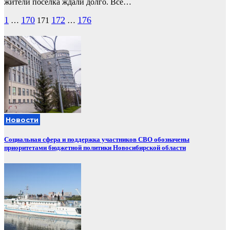
жители поселка ждали долго. Все…
Пагинация
1
170
172
176
…
171
…
записей
Новости
Социальная сфера и поддержка участников СВО обозначены
приоритетами бюджетной политики Новосибирской области