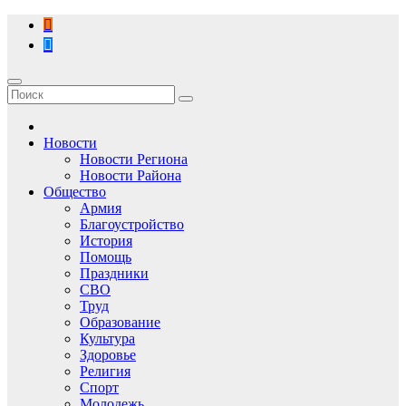
Перейти
к
содержимому
Новости
Новости Региона
Новости Района
Общество
Армия
Благоустройство
История
Помощь
Праздники
СВО
Труд
Образование
Культура
Здоровье
Религия
Спорт
Молодежь