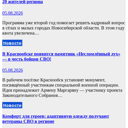
20 жителей региона
05.08.2026
Программа уже второй год помогает решить кадровый вопрос
в сёлах и малых городах Новосибирской области. В этом году
квота увеличена…
Новости
В Краснообске появится памятник «Несломлённый дух»
— в честь бойцов СВО!
05.08.2026
В рабочем посёлке Краснообск установят монумент,
посвящённый участникам специальной военной операции.
Идея принадлежит Армену Маргаряну — участнику проекта
Законодательного Собрания…
Новости
Комфорт для героев: адаптивную одежду получают
ветераны СВО в регионе