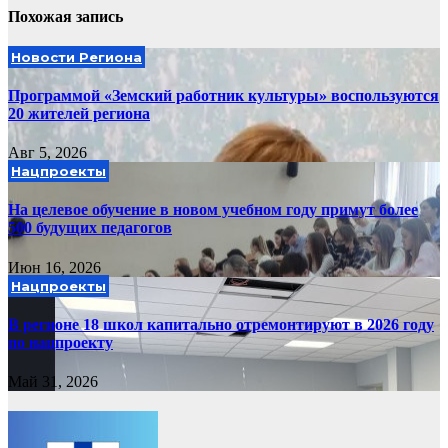
Похожая запись
Новости Региона
Программой «Земский работник культуры» воспользуются
20 жителей региона
Авг 5, 2026
Нацпроекты
На целевое обучение в новом учебном году примут более
500 будущих педагогов
Июн 16, 2026
Нацпроекты
В регионе 18 школ капитально отремонтируют в 2026 году
по нацпроекту
Май 31, 2026