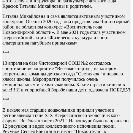
– это заслуга инструктора по физкультуре детского сада
Красюк Татьяны Михайловны и родителей.
Татьяна Михайловна и сама является активным участником
конкурсов. Осенью 2020 года она представляла Чистоозерный
район на областном конкурсе «Воспитатель года
Новосибирской области». В мае 2021 года стала участником
всероссийской акции «Физическая культура и спорт –
альтернатива пагубным привычкам».
***
13 апреля на базе Чистоозерной СОШ №2 состоялось
спортивное мероприятие “Весёлые старты”, на котором
встретились команды детского сада “Светлячок” и первого
класса школы. Мероприятие получилось очень
эмоциональным и захватывающим. Какие страсти кипели в
зале!!! И в упорнейшей борьбе наши дети одержали ПОБЕДУ!
***
В начале мая старшие дошкольники приняли участие в
региональном этапе XIX Всероссийского экологического
форума “Зелёная планета 2021”. На конкурс было направлено
12 рисунков и видео коллективного исполнения песни.
Рисунок Сергея Бригинца и песня “Покорители” в