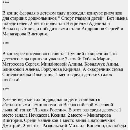
***
В конце февраля в детском саду проходил конкурс рисунков
для старших дошкольников ” Спорт глазами детей”. Вот имена
победителей: 2 место поделили Негриенко Аделина и
Веккесер Лилия, а победителями стали Андриянов Сергей и
Манагарова Виктория.
***
В конкурсе поселкового совета “Лучший скворечник”, от
детского сада приняли участие 7 семей: Губарь Марии,
Матросова Сергея, Миняйловой Алины, Ковальчук Анны,
Блинковой Алены, Горбунова Кирилла. А скворечник семьи
Синельникова Ильи занял 1 место среди детских садов
посёлка!
***
Уже четвёртый год подряд наши дети становятся
абсолютными чемпионами во Всероссийской массовой
лыжной гонке “Лыжня России». В этот раз среди девочек 1
место заняла Нечкасова Ксения, 2 место – Манагарова
Виктория. Среди мальчиков 1 место занял Платошечкин
Дмитрий, 2 место – Раздольский Михаил. Конечно, их победа