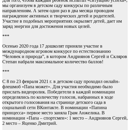
Для того, чтобы каждый ребенок испытал «ситуацию успеха»,
мы организуем в детском саду конкурсы по различным
направлениям. А затем один раз в два месяца проводим
награждение активных и творческих детей и родителей.
Участие в подобных мероприятиях окрыляет детей, дает им
заряд энергии для достижения новых целей.
***
Осенью 2020 года 17 дошколят приняли участие в
международном игровом конкурсе по естествознанию
“Человек и природа”, в котором Андриянов Сергей и Скляров
Степан набрали максимальное количество баллов!
***
С 8 по 23 февраля 2021 г. в детском саду проходил онлайн-
флешмоб «Папа может». Для участия необходимо было
прислать видеоролик. Победители в каждой номинации
определялись по количеству голосов, набранных в ходе
открытого голосования на странице детского сада в
социальной сети ВКонтакте. В номинации «Папина
принцесса» первое место заняла Грам Анжелика. В
номинации «Папа – спортсмен»: 1 место – Андриянов Сергей,
2 место – Яценко Дмитрий.