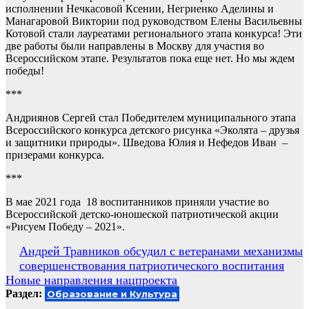
исполнении Нечкасовой Ксении, Негриенко Аделины и
Манагаровой Виктории под руководством Елены Васильевны
Котовой стали лауреатами регионального этапа конкурса! Эти
две работы были направлены в Москву для участия во
Всероссийском этапе. Результатов пока еще нет. Но мы ждем
победы!
***
Андриянов Сергей стал Победителем муниципального этапа
Всероссийского конкурса детского рисунка «Эколята – друзья
и защитники природы». Шведова Юлия и Нефедов Иван –
призерами конкурса.
***
В мае 2021 года 18 воспитанников приняли участие во
Всероссийской детско-юношеской патриотической акции
«Рисуем Победу – 2021».
Навигация
Андрей Травников обсудил с ветеранами механизмы
совершенствования патриотического воспитания
по
Новые направления нацпроекта
записям
Раздел:
Образование и Культура