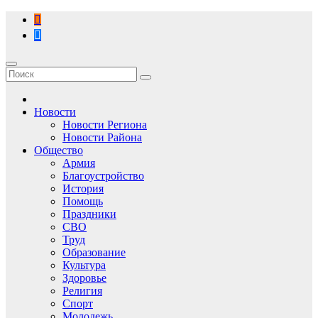
Перейти
к
содержимому
Новости
Новости Региона
Новости Района
Общество
Армия
Благоустройство
История
Помощь
Праздники
СВО
Труд
Образование
Культура
Здоровье
Религия
Спорт
Молодежь