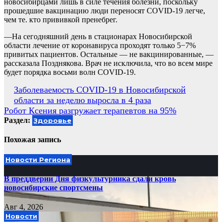
новосибирцами лишь в силе течения болезни, поскольку
прошедшие вакцинацию люди переносят COVID-19 легче,
чем те. кто прививкой пренебрег.
—На сегодняшний день в стационарах Новосибирской
области лечение от коронавируса проходят только 5−7%
привитых пациентов. Остальные — не вакцинированные, —
рассказала Позднякова. Врач не исключила, что во всем мире
будет порядка восьми волн COVID-19.
Навигация
Заболеваемость COVID-19 в Новосибирской
области за неделю выросла в 4 раза
по
Робот Ксения разгружает терапевтов на 95%
записям
Раздел:
Здоровье
Похожая запись
Новости Региона
В преддверии Дня физкультурника сдали кровь
новосибирские спортсмены
Авг 4, 2026
Новости