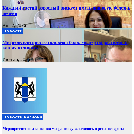
Каждый третий взрослый рискует иметь жировую болезнь
печени
Авг 2, 2026
Новости
Мигрень или просто головная боль: эксперты рассказали,
как их отличить
Июл 26, 2026
Новости Региона
Мероприятия по адаптации мигрантов увеличились в регионе в разы