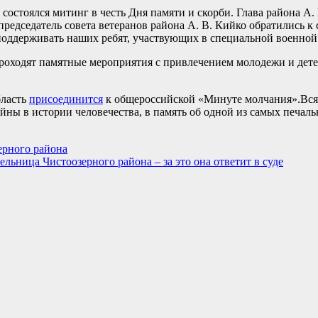
состоялся митинг в честь Дня памяти и скорби. Глава района А. 
 председатель совета ветеранов района А. В. Кийко обратились к
 поддерживать наших ребят, участвующих в специальной военной
роходят памятные мероприятия с привлечением молодежи и дете
ласть
присоединится
к общероссийской «Минуте молчания».Вся 
йны в истории человечества, в память об одной из самых печаль
ерного района
льница Чистоозерного района – за это она ответит в суде