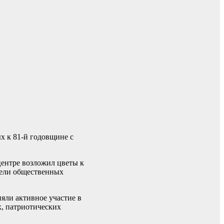
х к 81-й годовщине с
центре возложил цветы к
тели общественных
яли активное участие в
х, патриотических