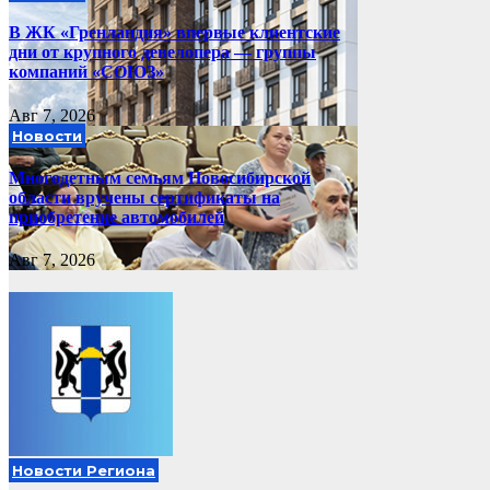
В ЖК «Гренландия» впервые клиентские
дни от крупного девелопера — группы
компаний «СОЮЗ»
Авг 7, 2026
Новости
Многодетным семьям Новосибирской
области вручены сертификаты на
приобретение автомобилей
Авг 7, 2026
Новости Региона