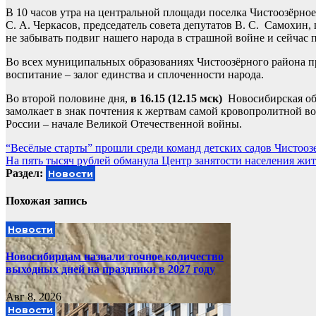
В 10 часов утра на центральной площади поселка Чистоозёрное 
С. А. Черкасов, председатель совета депутатов В. С. Самохин,
не забывать подвиг нашего народа в страшной войне и сейчас
Во всех муниципальных образованиях Чистоозёрного района п
воспитание – залог единства и сплоченности народа.
Во второй половине дня,
в 16.15 (12.15 мск)
Новосибирская об
замолкает в знак почтения к жертвам самой кровопролитной во
России – начале Великой Отечественной войны.
Навигация
“Весёлые старты” прошли среди команд детских садов Чистооз
На пять тысяч рублей обманула Центр занятости населения жите
по
Раздел:
Новости
записям
Похожая запись
Новости
Новосибирцам назвали точное количество
выходных дней на праздники в 2027 году
Авг 8, 2026
Новости