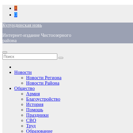
Перейти
к
содержимому
Кулундинская новь
Интернет-издание Чистоозерного
района
Новости
Новости Региона
Новости Района
Общество
Армия
Благоустройство
История
Помощь
Праздники
СВО
Труд
Образование