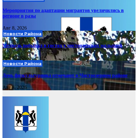
Мероприятия по адаптации мигрантов увеличились в
регионе в разы
Авг 8, 2026
Новости Района
Медведь побывал в гостях у чистоозерских малышей
Авг 8, 2026
Новости Района
День физкультурника отмечают в Чистоозерном районе
Авг 8, 2026