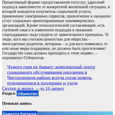
Проактивный формат предоставления госуслуг, адресный
подход в зависимости от конкретной жизненной ситуации, в
которой находится получатель социальной услуги,
применение электронных сервисов, привлечение к оказанию
услуг социально ориентированных некоммерческих
организаций. Кроме технологической составляющей, есть
глубокий смысл в изменении подходов к оказанию
соцподдержки: надо уходить от заявительного принципа. Те
люди, кого мы считаем ценностью для общества –
многодетные родители, ветераны – и для кого появились те
или иные меры поддержки, не должны быть просителями!
Государство само должно приходить к этим людям», –
подчеркнул Губернатор.
Навигация
Чужого горя не бывает: комплексный центр
социального обслуживания населения в
по
Чистоозерном районе всегда готов помочь
записям
нуждающимся в поддержке и уходе
Скутер и мопед – до 16 запрет
Раздел:
Общество
Похожая запись
Новости Региона