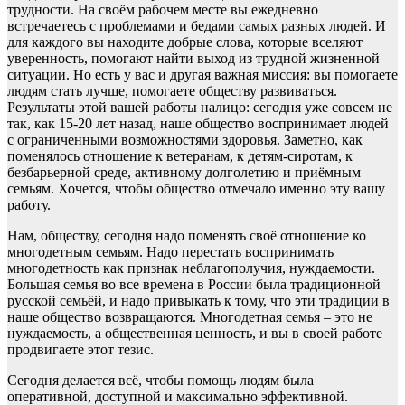
трудности. На своём рабочем месте вы ежедневно
встречаетесь с проблемами и бедами самых разных людей. И
для каждого вы находите добрые слова, которые вселяют
уверенность, помогают найти выход из трудной жизненной
ситуации. Но есть у вас и другая важная миссия: вы помогаете
людям стать лучше, помогаете обществу развиваться.
Результаты этой вашей работы налицо: сегодня уже совсем не
так, как 15-20 лет назад, наше общество воспринимает людей
с ограниченными возможностями здоровья. Заметно, как
поменялось отношение к ветеранам, к детям-сиротам, к
безбарьерной среде, активному долголетию и приёмным
семьям. Хочется, чтобы общество отмечало именно эту вашу
работу.
Нам, обществу, сегодня надо поменять своё отношение ко
многодетным семьям. Надо перестать воспринимать
многодетность как признак неблагополучия, нуждаемости.
Большая семья во все времена в России была традиционной
русской семьёй, и надо привыкать к тому, что эти традиции в
наше общество возвращаются. Многодетная семья – это не
нуждаемость, а общественная ценность, и вы в своей работе
продвигаете этот тезис.
Сегодня делается всё, чтобы помощь людям была
оперативной, доступной и максимально эффективной.