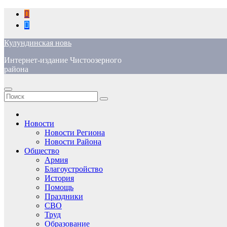
Перейти
к
содержимому
Кулундинская новь
Интернет-издание Чистоозерного
района
Новости
Новости Региона
Новости Района
Общество
Армия
Благоустройство
История
Помощь
Праздники
СВО
Труд
Образование