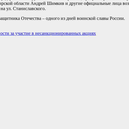
бирской области Андрей Шимкив и другие официальные лица во
а ул. Станиславского.
ащитника Отечества – одного из дней воинской славы России.
ости за участие в несанкционированных акциях