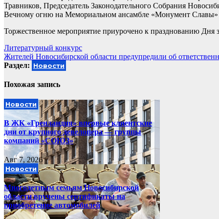
Травников, Председатель Законодательного Собрания Новоси
Вечному огню на Мемориальном ансамбле «Монумент Славы» н
Торжественное мероприятие приурочено к празднованию Дня з
Навигация
Литературный конкурс
Жителей Новосибирской области предупредили об ответственн
по
Раздел:
Новости
записям
Похожая запись
Новости
В ЖК «Гренландия» впервые клиентские
дни от крупного девелопера — группы
компаний «СОЮЗ»
Авг 7, 2026
Новости
Многодетным семьям Новосибирской
области вручены сертификаты на
приобретение автомобилей