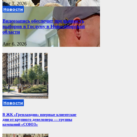
Авг 7, 2026
Новости
Видеозапись обеспечит прозрачность
выборов в Госдуму в Новосибирской
области
Авг 6, 2026
Новости
В ЖК «Гренландия» впервые клиентские
дни от крупного девелопера — группы
компаний «СОЮЗ»