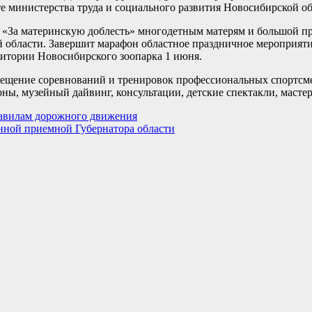
е министерства труда и социального развития Новосибирской об
я «За материнскую доблесть» многодетным матерям и большой 
ой области. Завершит марафон областное праздничное мероприят
ритории Новосибирского зоопарка 1 июня.
сещение соревнований и тренировок профессиональных спортсм
ы, музейный дайвинг, консультации, детские спектакли, мастер
равилам дорожного движения
енной приемной Губернатора области