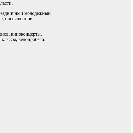
ласти.
праздничный молодежный
ие, посвященное
енов, киноконцерты,
-классы, велопробеги.