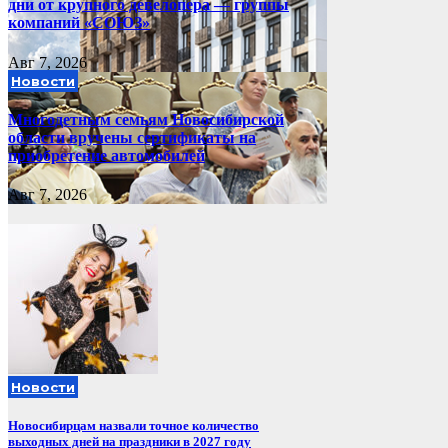
дни от крупного девелопера — группы
компаний «СОЮЗ»
Авг 7, 2026
Новости
Многодетным семьям Новосибирской
области вручены сертификаты на
приобретение автомобилей
Авг 7, 2026
Новости
Новосибирцам назвали точное количество
выходных дней на праздники в 2027 году