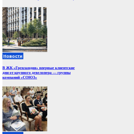
Новости
В ЖК «Гренландия» впервые клиентские
дни от крупного девелопера — группы
компаний «СОЮЗ»