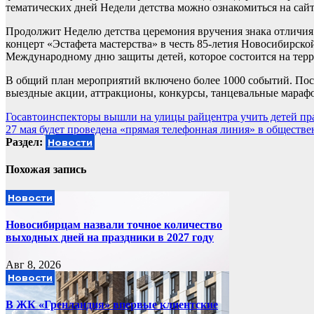
тематических дней Недели детства можно ознакомиться на сайт
Продолжит Неделю детства церемония вручения знака отличи
концерт «Эстафета мастерства» в честь 85-летия Новосибирск
Международному дню защиты детей, которое состоится на тер
В общий план мероприятий включено более 1000 событий. По
выездные акции, аттракционы, конкурсы, танцевальные марафон
Навигация
Госавтоинспекторы вышли на улицы райцентра учить детей п
27 мая будет проведена «прямая телефонная линия» в обществ
по
Раздел:
Новости
записям
Похожая запись
Новости
Новосибирцам назвали точное количество
выходных дней на праздники в 2027 году
Авг 8, 2026
Новости
В ЖК «Гренландия» впервые клиентские