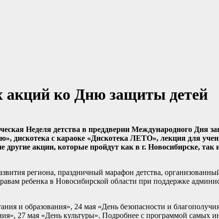
х акций ко Дню защиты детей
ическая Неделя детства в преддверии Международного Дня з
аю», дискотека с караоке «Дискотека ЛЕТО», лекция для уче
 другие акции, которые пройдут как в г. Новосибирске, так и
азвития региона, праздничный марафон детства, организованны
правам ребенка в Новосибирской области при поддержке админ
ания и образования», 24 мая «День безопасности и благополучия
ения», 27 мая «День культуры». Подробнее с программой самых 