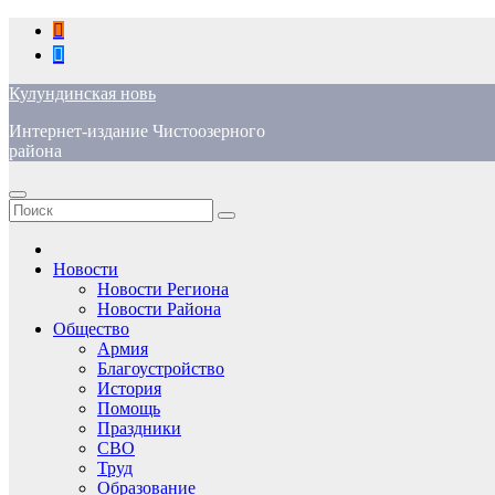
Перейти
к
содержимому
Кулундинская новь
Интернет-издание Чистоозерного
района
Новости
Новости Региона
Новости Района
Общество
Армия
Благоустройство
История
Помощь
Праздники
СВО
Труд
Образование