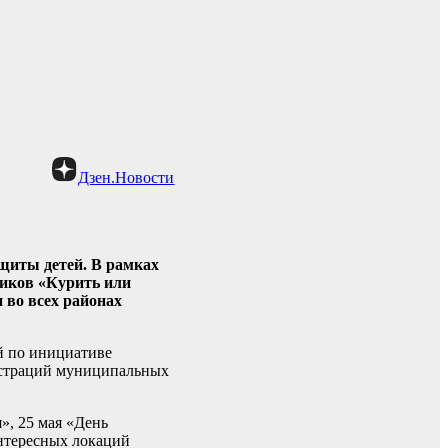
Дзен.Новости
ащиты детей. В рамках
ников «Курить или
 во всех районах
й по инициативе
истраций муниципальных
», 25 мая «День
интересных локаций