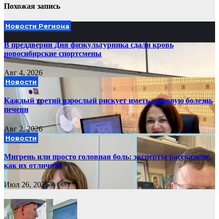
Похожая запись
Новости Региона
В преддверии Дня физкультурника сдали кровь
новосибирские спортсмены
Авг 4, 2026
Новости
Каждый третий взрослый рискует иметь жировую болезнь
печени
Авг 2, 2026
Новости
Мигрень или просто головная боль: эксперты рассказали,
как их отличить
Июл 26, 2026