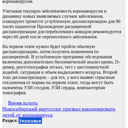
коронавирусом.
Учитывая текущую заболеваемость коронавирусом и
динамику новых выявляемых случаев заболевания,
планируют провести углубленную диспансеризацию для 90
тысяч пациентов Прохождение расширенной
диспансеризации для переболевших ковидом рекомендуется
через 60 дней после перенесенного заболевания.
На первом этапе нужно будет пройти обычную
диспансеризацию, затем получить назначения по
расширенной. В углубленную программу обследования
включены дополнительно биохимический анализ крови, D-
димер, рентгенография легких, тест с шестиминутной
ходьбой, сатурация и объем выдыхаемого воздуха. Второй
этап диспансеризации – для тех, у кого выявят серьезные
отклонения от нормы на первом этапе, тогда могут быть
назначены УЗИ сосудов, УЗИ сердца, компьютерная
томография.
Навигация
Время колоть
Новосибирский вирусолог призвал вакцинировать
по
детей от коронавируса
записям
Раздел:
Здоровье