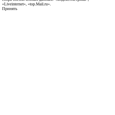
«Liveinternet», «top.Mail.ru».
Принять