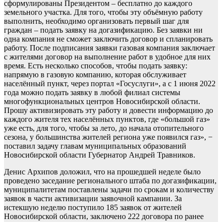
сформулированы Президентом – бесплатно до каждого
земельного участка. Для того, чтобы эту объёмную работу
выполнить, необходимо организовать первый шаг для
граждан – подать заявку на догазификацию. Без заявки ни
одна компания не сможет заключить договор и спланировать
работу. После подписания заявки газовая компания заключает
с жителями договор на выполнение работ в удобное для них
время. Есть несколько способов, чтобы подать заявку:
напрямую в газовую компанию, которая обслуживает
населённый пункт, через портал «Госуслуги», а с 1 июня 2022
года можно подать заявку в любой филиал системы
многофункциональных центров Новосибирской области.
Прошу активизировать эту работу и довести информацию до
каждого жителя тех населённых пунктов, где «большой газ»
уже есть, для того, чтобы за лето, до начала отопительного
сезона, у большинства жителей региона уже появился газ», −
поставил задачу главам муниципальных образований
Новосибирской области Губернатор Андрей Травников.
Денис Архипов доложил, что на прошедшей неделе было
проведено заседание регионального штаба по догазификации,
муниципалитетам поставлены задачи по срокам и количеству
заявок в части активизации заявочной кампании. За
истекшую неделю поступило 185 заявок от жителей
Новосибирской области, заключено 222 договора по ранее