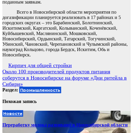
поданным заявкам.
Всего в Новосибирской области мероприятия по
догазификации планируется реализовать в 17 районах и 5
городских округах – это Барабинский, Болотнинский,
Искитимский, Каргатский, Колыванский, Коченёвский,
Куйбышевский, Маслянинский, Мошковский,
Новосибирский, Ордынский, Татарский, Тогучинский,
Убинский, Чановский, Черепановский и Чулымский районы,
наукоград Кольцово, города Бердск, Искитим, Обь и
Новосибирск.
Навигация
Кирпич для общей стройки
Около 100 производителей продуктов питания
по
соберутся в Новосибирске на форуме «Дни ритейла в
записям
Сибири»
Раздел:
Промышленность
Похожая запись
Новости
Переработку молока развивают в Новосибирской области