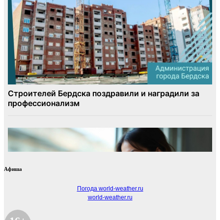
Афиша
Погода world-weather.ru
world-weather.ru