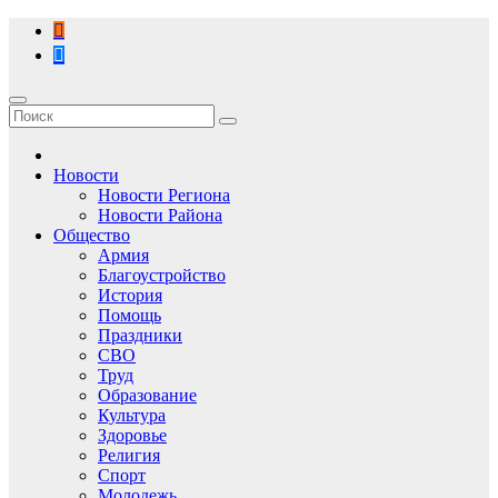
Перейти
к
содержимому
Новости
Новости Региона
Новости Района
Общество
Армия
Благоустройство
История
Помощь
Праздники
СВО
Труд
Образование
Культура
Здоровье
Религия
Спорт
Молодежь