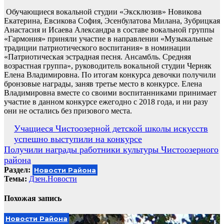
Обучающиеся вокальной студии «Эксклюзив» Новикова
Екатерина, Евсикова София, Эсенбулатова Милана, Зубрицкая
Анастасия и Исаева Александра в составе вокальной группы
«Гармония» приняли участие в направлении «Музыкальные
традиции патриотического воспитания» в номинации
«Патриотическая эстрадная песня. Ансамбль. Средняя
возрастная группа», руководитель вокальной студии Черняк
Елена Владимировна. По итогам конкурса девочки получили
бронзовые награды, заняв третье место в конкурсе. Елена
Владимировна вместе со своими воспитанниками принимает
участие в данном конкурсе ежегодно с 2018 года, и ни разу
они не остались без призового места.
Навигация
Учащиеся Чистоозерной детской школы искусств
успешно выступили на конкурсе
по
Получили награды работники культуры Чистоозерного
записям
района
Раздел:
Новости Района
Темы:
Дзен.Новости
Похожая запись
Новости Района