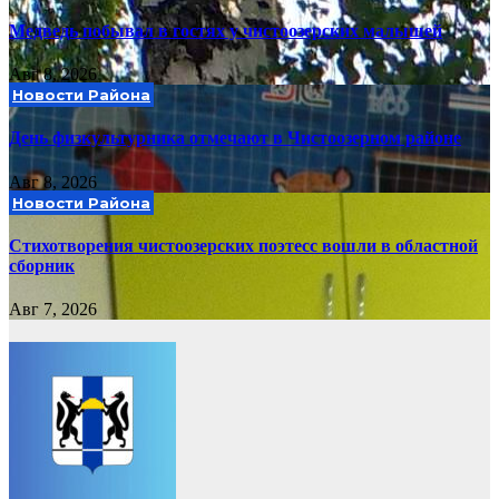
Медведь побывал в гостях у чистоозерских малышей
Авг 8, 2026
Новости Района
День физкультурника отмечают в Чистоозерном районе
Авг 8, 2026
Новости Района
Стихотворения чистоозерских поэтесс вошли в областной
сборник
Авг 7, 2026