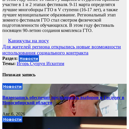
участие в 1 и 2 этапах фестиваля. 9-11 марта определятся
лучшие многоборцы ГТО в V ступени (16-17 лет), а также
лучшее муниципальное образование. Региональный этап
зимнего фестиваля ГТО стал смотром физической
подготовленности обучающихся. В этом году фестиваль
посвящен 90-летию создания комплекса ГТО.
Навигация
Каникулы на носу
Для жителей региона открылись новые возможности
по
использования социального контракта
записям
Раздел:
Новости
Темы:
Игорь Супрун Искитим
Похожая запись
Новости
Видеозапись обеспечит прозрачность выборов в Госдуму в
Новосибирской области
Авг 6, 2026
Новости