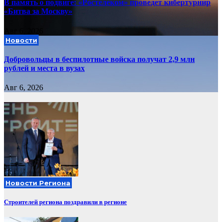
В память о подвиге: «Ростелеком» проведет кибертурнир
«Битва за Москву»
Авг 6, 2026
Новости
Добровольцы в беспилотные войска получат 2,9 млн
рублей и места в вузах
Авг 6, 2026
Новости Региона
Строителей региона поздравили в регионе