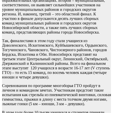
образовательных организациях. Второй – муниципальный,
соответственно, он выявляет сильнейших участников на
уровне муниципальных районов и городских округов
региона. И, наконец, третий – это областной финал. К
участию в финале допускаются десять лучших сборных
команд муниципальных районов и городских округов
Новосибирской области, а также пять лучших сборных
команд, представляющих районы города Новосибирска.
Так, финалистами в этом году стали учащиеся из
Доволенского, Искитимского, Куйбышевского, Ордынского,
Тогучинского, Чановского, Чистоозерного районов, городов
Бердска, Искитима и Оби. Новосибирск представят на
третьем этапе Центральный округ, Ленинский, Октябрьский,
Дзержинский и Калининский районы. Всего на финальном
этапе выступят 120 учащихся в возрасте 16-17 лет (V ступень
ГТО) – то есть 15 команд, по восемь человек каждая (четыре
юноши и четыре девушки).
Соревнования по программе многоборья ГТО пройдут в
личном и командном зачетах. Участникам предстоят такие
испытания как стрельба из пневматической винтовки, силовая
гимнастика, прыжки в длину с места толчком двумя ногами,
лыжные гонки (5 км – юноши, 3 км – девушки).
В этом году более 10 тысяч учащихся и студентов приняли