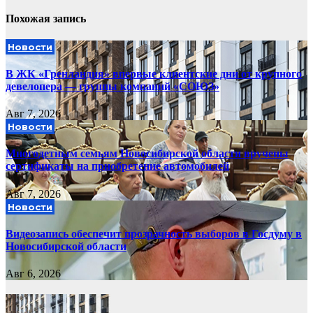
Похожая запись
Новости
В ЖК «Гренландия» впервые клиентские дни от крупного
девелопера — группы компаний «СОЮЗ»
Авг 7, 2026
Новости
Многодетным семьям Новосибирской области вручены
сертификаты на приобретение автомобилей
Авг 7, 2026
Новости
Видеозапись обеспечит прозрачность выборов в Госдуму в
Новосибирской области
Авг 6, 2026