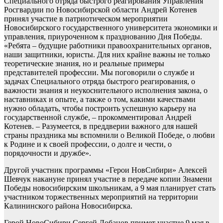
Специального отряда быстрого реагирования Управления
Росгвардии по Новосибирской области Андрей Котенев
принял участие в патриотическом мероприятии
Новосибирского государственного университета экономики и
управления, приуроченном к празднованию Дня Победы.
«Ребята – будущие работники правоохранительных органов,
наши защитники, юристы. Для них крайне важны не только
теоретические знания, но и реальные примеры
представителей профессии. Мы поговорили о службе и
задачах Специального отряда быстрого реагирования, о
важности знания и неукоснительного исполнения закона, о
наставниках и опыте, а также о том, какими качествами
нужно обладать, чтобы построить успешную карьеру на
государственной службе, – прокомментировал Андрей
Котенев. – Разумеется, в преддверии важного для нашей
страны праздника мы вспомнили о Великой Победе, о любви
к Родине и к своей профессии, о долге и чести, о
порядочности и дружбе».
Другой участник программы «Герои НовСибири» Алексей
Шевчук накануне принял участие в передаче копии Знамени
Победы новосибирским школьникам, а 9 мая планирует стать
участником торжественных мероприятий на территории
Калининского района Новосибирска.
Герой НовоСибири Сергей Лобанов примет участие 9 мая в