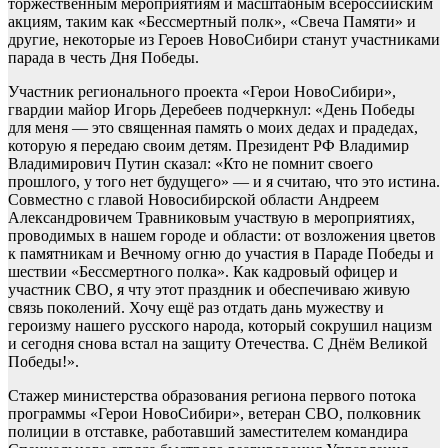
торжественным мероприятиям и масштабным всероссийским
акциям, таким как «Бессмертный полк», «Свеча Памяти» и
другие, некоторые из Героев НовоСибири станут участниками
парада в честь Дня Победы.
Участник регионального проекта «Герои НовоСибири»,
гвардии майор Игорь Деребеев подчеркнул: «День Победы
для меня — это священная память о моих дедах и прадедах,
которую я передаю своим детям. Президент РФ Владимир
Владимирович Путин сказал: «Кто не помнит своего
прошлого, у того нет будущего» — и я считаю, что это истина.
Совместно с главой Новосибирской области Андреем
Александровичем Травниковым участвую в мероприятиях,
проводимых в нашем городе и области: от возложения цветов
к памятникам и Вечному огню до участия в Параде Победы и
шествии «Бессмертного полка». Как кадровый офицер и
участник СВО, я чту этот праздник и обеспечиваю живую
связь поколений. Хочу ещё раз отдать дань мужеству и
героизму нашего русского народа, который сокрушил нацизм
и сегодня снова встал на защиту Отечества. С Днём Великой
Победы!».
Стажер министерства образования региона первого потока
программы «Герои НовоСибири», ветеран СВО, полковник
полиции в отставке, работавший заместителем командира