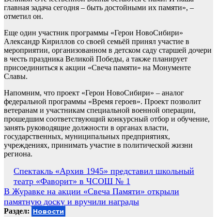
главная задача сегодня – быть достойными их памяти», –
отметил он.
Еще один участник программы «Герои НовоСибири»
Александр Кириллов со своей семьёй принял участие в
мероприятии, организованном в детском саду старшей дочери
в честь праздника Великой Победы, а также планирует
присоединиться к акции «Свеча памяти» на Монументе
Славы.
Напомним, что проект «Герои НовоСибири» – аналог
федеральной программы «Время героев». Проект позволит
ветеранам и участникам специальной военной операции,
прошедшим соответствующий конкурсный отбор и обучение,
занять руководящие должности в органах власти,
государственных, муниципальных предприятиях,
учреждениях, принимать участие в политической жизни
региона.
Навигация
Спектакль «Архив 1945» представил школьный
театр «Фаворит» в ЧСОШ № 1
по
В Журавке на акции «Свеча Памяти» открыли
записям
памятную доску и вручили награды
Раздел:
Новости