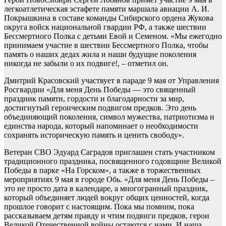
легкоатлетическая эстафете памяти маршала авиации А. И.
Покрышкина в составе команды Сибирского ордена Жукова
округа войск национальной гвардии РФ, а также шествии
Бессмертного Полка с детьми Евой и Семеном. «Мы ежегодно
принимаем участие в шествии Бессмертного Полка, чтобы
память о наших дедах жила и наши будущие поколения
никогда не забыли о их подвиге!, – отметил он.
Дмитрий Красовский участвует в параде 9 мая от Управления
Росгвардии «Для меня День Победы — это священный
праздник памяти, гордости и благодарности за мир,
достигнутый героическим подвигом предков. Это день
объединяющий поколения, символ мужества, патриотизма и
единства народа, который напоминает о необходимости
сохранять историческую память и ценить свободу».
Ветеран СВО Эдуард Саградов приглашен стать участником
традиционного праздника, посвященного годовщине Великой
Победы в парке «На Горском», а также в торжественных
мероприятиях 9 мая в городе Обь. «Для меня День Победы –
это не просто дата в календаре, а многогранный праздник,
который объединяет людей вокруг общих ценностей, когда
прошлое говорит с настоящим. Пока мы помним, пока
рассказываем детям правду и чтим подвиги предков, герои
Великой Отечественной войны остаются с нами. И наша