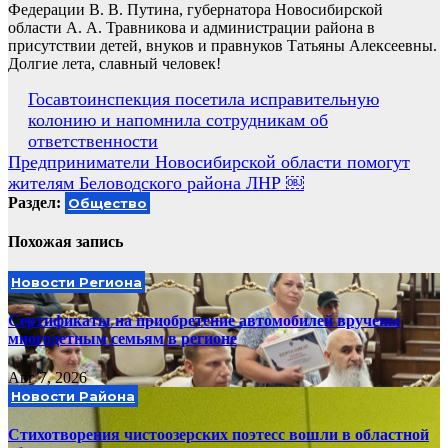
Федерации В. В. Путина, губернатора Новосибирской
области А. А. Травникова и администрации района в
присутствии детей, внуков и правнуков Татьяны Алексеевны.
Долгие лета, славный человек!
Навигация
Госавтоинспекция посетила исправительную
колонию и напомнила сотрудникам об
по
ответственности
записям
Предприниматели Новосибирской области помогут
жителям Беловодского района ЛНР ￼
Раздел:
Общество
Похожая запись
Новости Региона
Сертификаты на приобретение автомобилей вручены
многодетным семьям в регионе
Авг 7, 2026
Новости Района
Стихотворения чистоозерских поэтесс вошли в областной