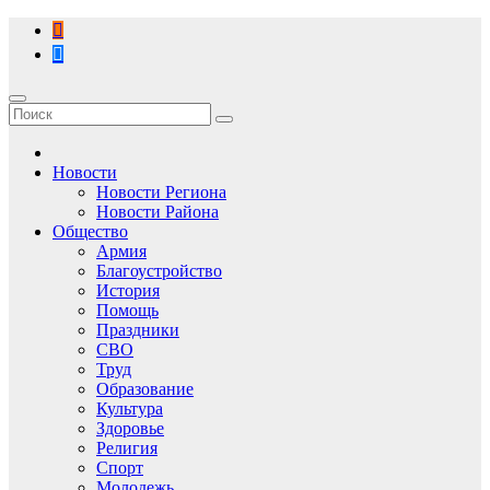
Перейти
к
содержимому
Новости
Новости Региона
Новости Района
Общество
Армия
Благоустройство
История
Помощь
Праздники
СВО
Труд
Образование
Культура
Здоровье
Религия
Спорт
Молодежь