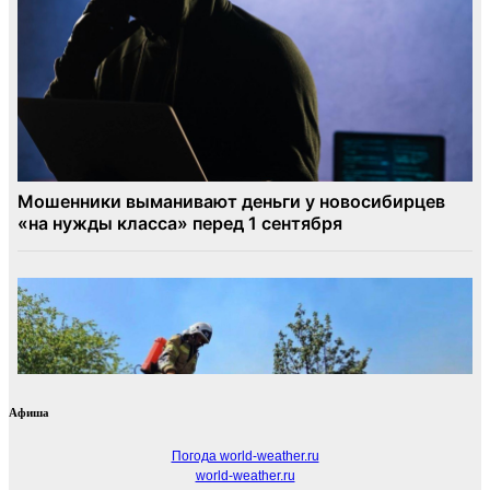
Афиша
Погода world-weather.ru
world-weather.ru