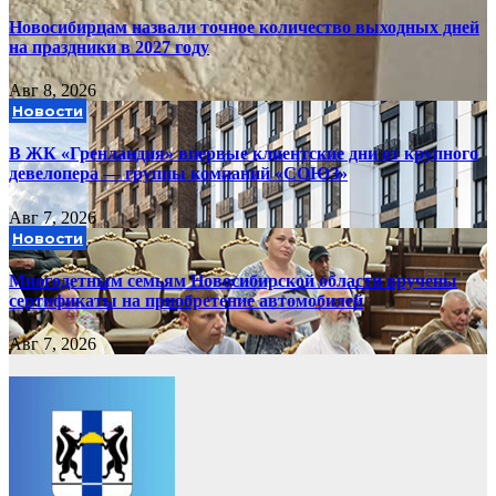
Новосибирцам назвали точное количество выходных дней
на праздники в 2027 году
Авг 8, 2026
Новости
В ЖК «Гренландия» впервые клиентские дни от крупного
девелопера — группы компаний «СОЮЗ»
Авг 7, 2026
Новости
Многодетным семьям Новосибирской области вручены
сертификаты на приобретение автомобилей
Авг 7, 2026