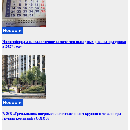
Новости
Новосибирцам назвали точное количество выходных дней на праздники
в 2027 году
Новости
В ЖК «Гренландия» впервые клиентские дни от крупного девелопера —
группы компаний «СОЮЗ»