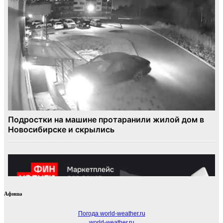
Афиша
Погода world-weather.ru
world-weather.ru