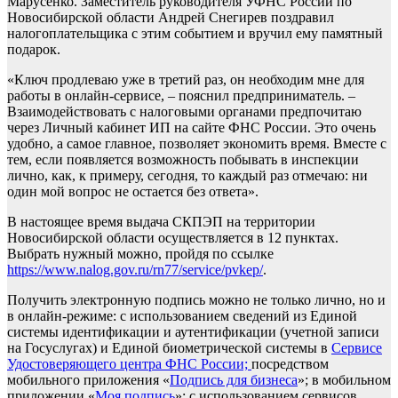
Марусенко. Заместитель руководителя УФНС России по
Новосибирской области Андрей Снегирев поздравил
налогоплательщика с этим событием и вручил ему памятный
подарок.
«Ключ продлеваю уже в третий раз, он необходим мне для
работы в онлайн-сервисе, – пояснил предприниматель. –
Взаимодействовать с налоговыми органами предпочитаю
через Личный кабинет ИП на сайте ФНС России. Это очень
удобно, а самое главное, позволяет экономить время. Вместе с
тем, если появляется возможность побывать в инспекции
лично, как, к примеру, сегодня, то каждый раз отмечаю: ни
один мой вопрос не остается без ответа».
В настоящее время выдача СКПЭП на территории
Новосибирской области осуществляется в 12 пунктах.
Выбрать нужный можно, пройдя по ссылке
https://www.nalog.gov.ru/rn77/service/pvkep/
.
Получить электронную подпись можно не только лично, но и
в онлайн-режиме: с использованием сведений из Единой
системы идентификации и аутентификации (учетной записи
на Госуслугах) и Единой биометрической системы в
Сервисе
Удостоверяющего центра ФНС России;
посредством
мобильного приложения «
Подпись для бизнеса
»; в мобильном
приложении «
Моя подпись
»; с использованием сервисов