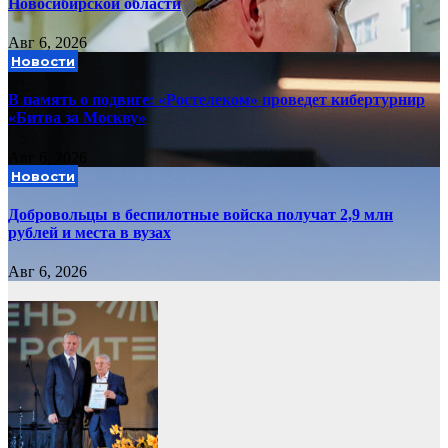
Новосибирской области
Авг 6, 2026
Новости
В память о подвиге: «Ростелеком» проведет кибертурнир
«Битва за Москву»
Авг 6, 2026
Новости
Добровольцы в беспилотные войска получат 2,9 млн
рублей и места в вузах
Авг 6, 2026