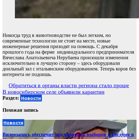
Никогда труд в животноводстве не был легким, но
современные технологии не стоят на месте, новые
инженерные решения приходят на помощь. С декабря
прошлого года на ферме индивидуального предпринимателя
Вячеслава Анатольевича Нерубаева произошли изменения
исключительно в лучшую сторону – здесь оборудовали
доильный зал с итальянским оборудованием. Теперь коров без
интернета не подоишь.
Навигация
Обратиться в органы власти региона стало проще
В новосибирском селе объявили карантин
по
Раздел:
Новости
записям
Похожая запись
Новости
Видеозапись обеспечит прозрачность выборов в Госдуму в