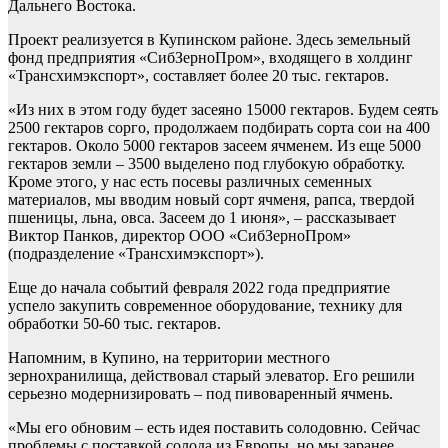
Дальнего Востока.
Проект реализуется в Купинском районе. Здесь земельный
фонд предприятия «СибЗерноПром», входящего в холдинг
«Трансхимэкспорт», составляет более 20 тыс. гектаров.
«Из них в этом году будет засеяно 15000 гектаров. Будем сеять
2500 гектаров сорго, продолжаем подбирать сорта сои на 400
гектаров. Около 5000 гектаров засеем ячменем. Из еще 5000
гектаров земли – 3500 выделено под глубокую обработку.
Кроме этого, у нас есть посевы различных семенных
материалов, мы вводим новый сорт ячменя, рапса, твердой
пшеницы, льна, овса. Засеем до 1 июня», – рассказывает
Виктор Панков, директор ООО «СибЗерноПром»
(подразделение «Трансхимэкспорт»).
Еще до начала событий февраля 2022 года предприятие
успело закупить современное оборудование, технику для
обработки 50-60 тыс. гектаров.
Напомним, в Купино, на территории местного
зернохранилища, действовал старый элеватор. Его решили
серьезно модернизировать – под пивоваренный ячмень.
«Мы его обновим – есть идея поставить солодовню. Сейчас
проблемы с поставкой солода из Европы, но мы заранее