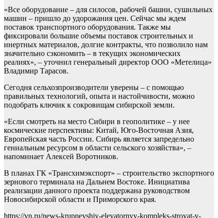
«Все оборудование – для силосов, рабочей башни, сушильных
машин – пришло до удорожания цен. Сейчас мы ждем
поставок транспортного оборудования. Также мы
фиксировали большие объемы поставок строительных и
инертных материалов, долгие контракты, что позволило нам
значительно сэкономить – в текущих экономических
реалиях», – уточнил генеральный директор ООО «Метелица»
Владимир Тарасов.
Сегодня сельхозпроизводители уверены – с помощью
правильных технологий, опыта и настойчивости, можно
подобрать ключик к сокровищам сибирской земли.
«Если смотреть на место Сибири в геополитике – у нее
космические перспективы: Китай, Юго-Восточная Азия,
Европейская часть России. Сибирь является запредельно
гениальным ресурсом в области сельского хозяйства», –
напоминает Алексей Воротников.
В планах ГК «Трансхимэкспорт» – строительство экспортного
зернового терминала на Дальнем Востоке. Инициатива
реализации данного проекта поддержана руководством
Новосибирской области и Приморского края.
https://vn.ru/news-krupneyshiy-elevatornyy-kompleks-stroyat-v-