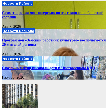
Новости Района
Стихотворения чистоозерских поэтесс вошли в областной
сборник
Авг 7, 2026
Новости Региона
Программой «Земский работник культуры» воспользуются
20 жителей региона
Авг 5, 2026
Новости Района
Сказочных птиц рисовали дети в Чистоозерном КДЦ
Июл 30, 2026