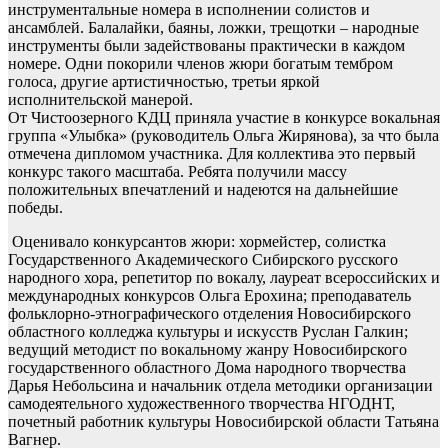
инструментальные номера в исполнении солистов и
ансамблей. Балалайки, баяны, ложки, трещотки – народные
инструменты были задействованы практически в каждом
номере. Одни покорили членов жюри богатым тембром
голоса, другие артистичностью, третьи яркой
исполнительской манерой.
От Чистоозерного КДЦ приняла участие в конкурсе вокальная
группа «Улыбка» (руководитель Ольга Жирянова), за что была
отмечена дипломом участника. Для коллектива это первый
конкурс такого масштаба. Ребята получили массу
положительных впечатлений и надеются на дальнейшие
победы.
Оценивало конкурсантов жюри: хормейстер, солистка
Государственного Академического Сибирского русского
народного хора, репетитор по вокалу, лауреат всероссийских и
международных конкурсов Ольга Ерохина; преподаватель
фольклорно-этнографического отделения Новосибирского
областного колледжа культуры и искусств Руслан Галкин;
ведущий методист по вокальному жанру Новосибирского
государственного областного Дома народного творчества
Дарья Небольсина и начальник отдела методики организации
самодеятельного художественного творчества НГОДНТ,
почетный работник культуры Новосибирской области Татьяна
Вагнер.