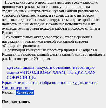
После конкурсного прослушивания для всех желающих
прошли мастер-классы по сольному пению и игре на
традиционных инструментах. Руслан Галкин рассказал об
устройстве балалаек, калюк и гуслей. Дети с интересом
открывали для себя новые инструменты и даже пробовали
наиграть на них мелодии. Вокальные исполнители и их
руководители изучали подходы работы с голосом от Ольги
Ерохиной.
Заключительным аккордом встречи стала церемония
награждения участников первой зональной встречи
«Сибирские родники».
Следующий конкурсный просмотр пройдет 23 апреля в
Колывани. Заключительный фестивальный концерт пройдет в
р.п. Краснозерское 29 апреля.
Навигация
Детская школа искусств объявляет необычную
акцию «ЧТО ОДНОМУ ХЛАМ, ТО ДРУГОМУ
по
СОКРОВИЩЕ»
записям
Крымские красоты изобразили юные художники из
Чистоозерного
Раздел:
Культура
Похожая запись