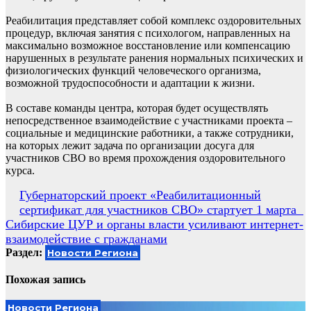
Реабилитация представляет собой комплекс оздоровительных
процедур, включая занятия с психологом, направленных на
максимально возможное восстановление или компенсацию
нарушенных в результате ранения нормальных психических и
физиологических функций человеческого организма,
возможной трудоспособности и адаптации к жизни.
В составе команды центра, которая будет осуществлять
непосредственное взаимодействие с участниками проекта –
социальные и медицинские работники, а также сотрудники,
на которых лежит задача по организации досуга для
участников СВО во время прохождения оздоровительного
курса.
Навигация
Губернаторский проект «Реабилитационный
сертификат для участников СВО» стартует 1 марта
по
Сибирские ЦУР и органы власти усиливают интернет-
записям
взаимодействие с гражданами
Раздел:
Новости Региона
Похожая запись
Новости Региона