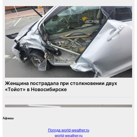
Афиша
Погода world-weather.ru
world-weather.ru