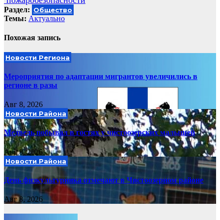
пожаробезопасности
Раздел:
Общество
Темы:
Актуально
Похожая запись
Новости Региона
Мероприятия по адаптации мигрантов увеличились в
регионе в разы
Авг 8, 2026
Новости Района
Медведь побывал в гостях у чистоозерских малышей
Авг 8, 2026
Новости Района
День физкультурника отмечают в Чистоозерном районе
Авг 8, 2026