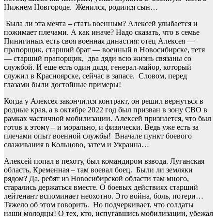
Нижнем Новгороде. Женился, родился сын…
Была ли эта мечта – стать военным? Алексей улыбается и
пожимает плечами. А как иначе? Надо сказать, что в семье
Пинигиных есть своя военная династия: отец Алексея —
прапорщик, старший брат — военный в Новосибирске, тетя
— старший прапорщик, два дяди всю жизнь связаны со
службой. И еще есть один дядя, генерал-майор, который
служил в Красноярске, сейчас в запасе. Словом, перед
глазами были достойные примеры!
Когда у Алексея закончился контракт, он решил вернуться в
родные края, а в октябре 2022 год был призван в зону СВО в
рамках частичной мобилизации. Алексей признается, что был
готов к этому – и морально, и физически. Ведь уже есть за
плечами опыт военной службы! Вначале пункт боевого
слаживания в Кольцово, затем и Украина…
Алексей попал в пехоту, был командиром взвода. Луганская
область, Кременная – там воевал боец. Были ли земляки
рядом? Да, ребят из Новосибирской области там много,
старались держаться вместе. О боевых действиях старший
лейтенант вспоминает неохотно. Это война, боль, потери…
Тяжело об этом говорить. Но подчеркивает, что солдаты
наши молодцы! О тех, кто, испугавшись мобилизации, убежал