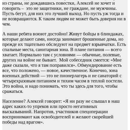
из страны, не дождавшись повестки, Алексей не хочет и
говорить – это не защитники, не граждане, не мужчины.
Пусть бегут, для них это лучший выход. Но пусть уж тогда и
не возвращаются. К таким людям не может быть доверия ни в
чем.
А наши ребята воюют достойно! Живут бойцы в блиндажах,
которые делают сами, иногда занимают брошенные дома, но
прежде их тщательно обследуют на предмет взрывчатки. Есть
спальные места, санитарная зона. В плане питания — всего
хватает. Нормально там с условиями — обычные, полевые,
других на войне не бывает. Мой собеседник смеется: «Мне
даже сказали, что я там поправился». Обмундирование есть
все, что положено, — новое, качественное. Конечно, зона
военных действий — это не пионерлагерь и не санаторий с
четырехразовым питанием и тихим часом в теплой постели.
Это война, и надо понимать, что ты здесь для того, чтобы
сражаться.
Население? Алексей говорит: «Я ни разу не слышал в наш
адрес каких-то упреков или просто негативных
высказываний. Напротив, участников спецоперации
воспринимают как освободителей и желают скорейшей
победы над врагом».