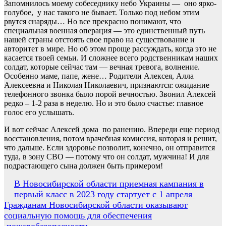
Запомнилось моему собеседнику небо Украины — оно ярко-
голубое, у нас такого не бывает. Только под небом этим
рвутся снаряды… Но все прекрасно понимают, что
специальная военная операция — это единственный путь
нашей страны отстоять свое право на существование и
авторитет в мире. Но об этом проще рассуждать, когда это не
касается твоей семьи. И сложнее всего родственникам наших
солдат, которые сейчас там — вечная тревога, волнение.
Особенно маме, папе, жене… Родители Алексея, Алла
Алексеевна и Николая Николаевич, признаются: ожидание
телефонного звонка было порой вечностью. Звонил Алексей
редко – 1-2 раза в неделю. Но и это было счастье: главное
голос его услышать.
И вот сейчас Алексей дома по ранению. Впереди еще период
восстановления, потом врачебная комиссия, которая и решит,
что дальше. Если здоровье позволит, конечно, он отправится
туда, в зону СВО — потому что он солдат, мужчина! И для
подрастающего сына должен быть примером!
Навигация
В Новосибирской области приемная кампания в
первый класс в 2023 году стартует с 1 апреля
по
Гражданам Новосибирской области оказывают
записям
социальную помощь для обеспечения