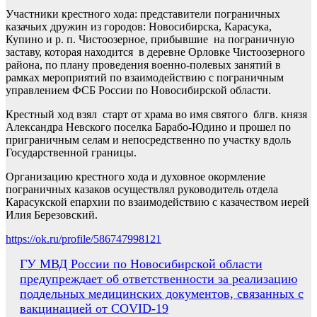
Участники крестного хода: представители пограничных
казачьих дружин из городов: Новосибирска, Карасука,
Купино и р. п. Чистоозерное, прибывшие на пограничную
заставу, которая находится в деревне Орловке Чистоозерного
района, по плану проведения военно-полевых занятий в
рамках мероприятий по взаимодействию с пограничным
управлением ФСБ России по Новосибирской области.
Крестный ход взял старт от храма во имя святого блгв. князя
Александра Невского поселка Барабо-Юдино и прошел по
приграничным селам и непосредственно по участку вдоль
Государственной границы.
Организацию крестного хода и духовное окормление
пограничных казаков осуществлял руководитель отдела
Карасукской епархии по взаимодействию с казачеством иерей
Илия Березовский.
https://ok.ru/profile/586747998121
Навигация
ГУ МВД России по Новосибирской области
предупреждает об ответственности за реализацию
по
поддельных медицинских документов, связанных с
записям
вакцинацией от COVID-19