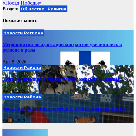
«Поезд Победы»
Раздел:
Общество
Религия
Похожая запись
Новости Региона
Мероприятия по адаптации мигрантов увеличились в
регионе в разы
Авг 8, 2026
Новости Района
Медведь побывал в гостях у чистоозерских малышей
Авг 8, 2026
Новости Района
День физкультурника отмечают в Чистоозерном районе
Авг 8, 2026