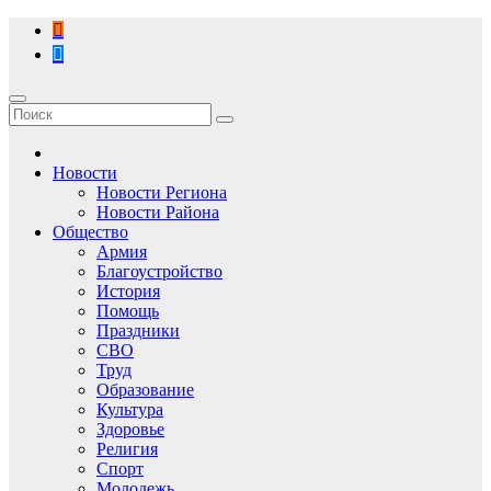
Перейти
к
содержимому
Новости
Новости Региона
Новости Района
Общество
Армия
Благоустройство
История
Помощь
Праздники
СВО
Труд
Образование
Культура
Здоровье
Религия
Спорт
Молодежь