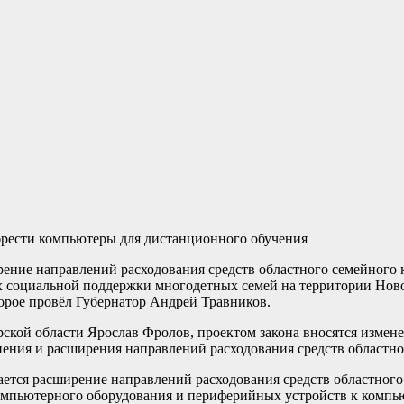
брести компьютеры для дистанционного обучения
ние направлений расходования средств областного семейного 
х социальной поддержки многодетных семей на территории Нов
торое провёл Губернатор Андрей Травников.
ской области Ярослав Фролов, проектом закона вносятся измене
ения и расширения направлений расходования средств областно
ется расширение направлений расходования средств областного
компьютерного оборудования и периферийных устройств к компь