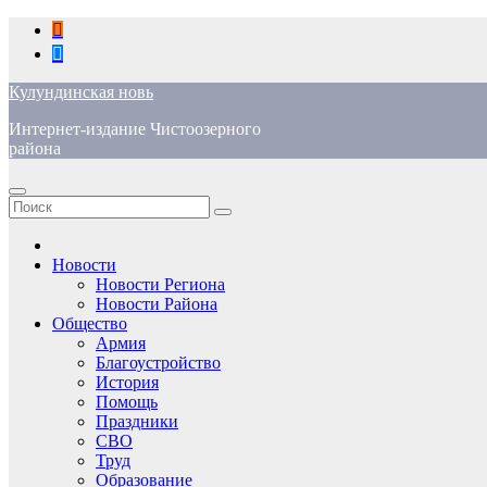
Перейти
к
содержимому
Кулундинская новь
Интернет-издание Чистоозерного
района
Новости
Новости Региона
Новости Района
Общество
Армия
Благоустройство
История
Помощь
Праздники
СВО
Труд
Образование