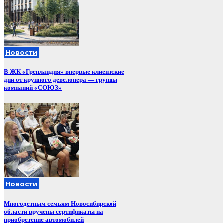
Новости
В ЖК «Гренландия» впервые клиентские
дни от крупного девелопера — группы
компаний «СОЮЗ»
Новости
Многодетным семьям Новосибирской
области вручены сертификаты на
приобретение автомобилей