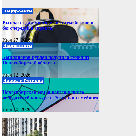
Нацпроекты
Выплаты для многодетных семей: теперь
без очередей и справок
Июл 27, 2026
Нацпроекты
5 миллионов рублей получила семья из
Новосибирской области
Июл 12, 2026
Новости Региона
Новосибирская семья вошла в число
победителей конкурса «Это у нас семейное»
Июл 10, 2026