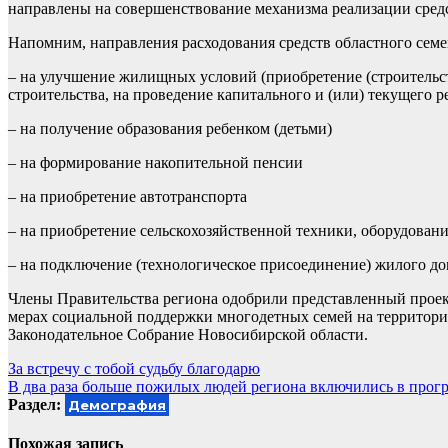
направлены на совершенствование механизма реализации средс
Напомним, направления расходования средств областного семе
– на улучшение жилищных условий (приобретение (строитель
строительства, на проведение капитального и (или) текущего 
– на получение образования ребенком (детьми)
– на формирование накопительной пенсии
– на приобретение автотранспорта
– на приобретение сельскохозяйственной техники, оборудовани
– на подключение (технологическое присоединение) жилого до
Члены Правительства региона одобрили представленный проек
мерах социальной поддержки многодетных семей на территори
Законодательное Собрание Новосибирской области.
Навигация
За встречу с тобой судьбу благодарю
В два раза больше пожилых людей региона включились в прогр
по
Раздел:
Демография
записям
Похожая запись