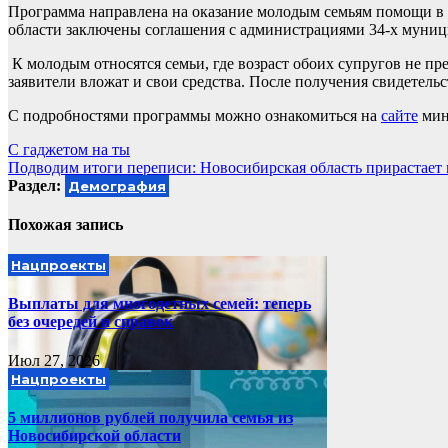
Программа направлена на оказание молодым семьям помощи в
области заключены соглашения с администрациями 34-х муниц
К молодым относятся семьи, где возраст обоих супругов не пр
заявители вложат и свои средства. После получения свидетельс
С подробностями программы можно ознакомиться на
сайте
мин
Навигация
С гаджетом на ты
Подводим итоги переписи: Новосибирская область прирастает
по
Раздел:
Демография
записям
Похожая запись
Нацпроекты
Выплаты для многодетных семей: теперь
без очередей и справок
Июл 27, 2026
Нацпроекты
5 миллионов рублей получила семья из
Новосибирской области