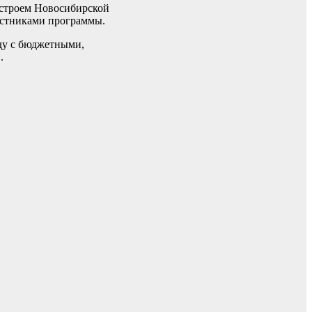
нстроем Новосибирской
астниками программы.
яду с бюджетными,
.