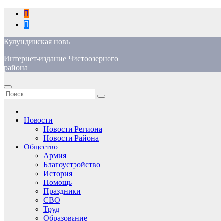
Перейти
к
содержимому
Кулундинская новь
Интернет-издание Чистоозерного
района
Новости
Новости Региона
Новости Района
Общество
Армия
Благоустройство
История
Помощь
Праздники
СВО
Труд
Образование