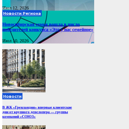
Июл 12, 2026
Новости Региона
Новосибирская семья вошла в число
победителей конкурса «Это у нас семейное»
Июл 10, 2026
Новости
В ЖК «Гренландия» впервые клиентские
дни от крупного девелопера — группы
компаний «СОЮЗ»