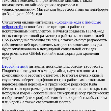
текстовые конспекты, практические задания, а также
возможность онлайн-общения с куратором и
«однокурсниками». Материалы будут доступны на платформе
до 31 августа 2026 года.
Слушатели онлайн-интенсива
«Создание кода с помощью
нейросетей»
освоят базовые принципы работы с
искусственным интеллектом, научатся создавать HTML-код
(язык гипертекстовой разметки) и работать с языком стилей
CSS (каскадные таблицы стилей), а также смогут разработать
собственное веб-приложение, которое по окончании курса
будет опубликовано в популярной социальной сети для
программистов GitHub (онлайн-платформа для хранения
кода).
Второй летний
интенсив посвящен цифровому творчеству.
Подростки погрузятся в мир дизайна, научатся понимать
композицию и работать с цветом. По итогам курса каждый
слушатель соберет портфолио из трех работ: самостоятельно
нарисованный персонаж в графическом редакторе Krita
(бесплатная программа для цифрового рисования с открытым
исходным кодом), собственный стикерпак (набор графических
изображений (стикеров), объединённых одной темой, стилем
или идеей), а также сверстанный постер.
Каждый курс состоит из десяти интерактивных уроков