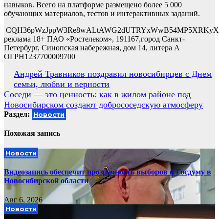
навыков. Всего на платформе размещено более 5 000
обучающих материалов, тестов и интерактивных заданий.
CQH36pWzJppW3Re8wALtAWG2dUTRYxWwB54MP5XRKyX2
реклама 18+ ПАО «Ростелеком», 191167,город Санкт-
Петербург, Синопская набережная, дом 14, литера А
ОГРН1237700009700
Навигация
Андрей Травников поздравил новосибирцев с Днем
семьи, любви и верности
по
Соседи — это ценность: как в жилом районе под
записям
Новосибирском создают добрососедскую атмосферу
Раздел:
Новости
Похожая запись
Новости
Видеозапись обеспечит прозрачность выборов в Госдуму в
Новосибирской области
Авг 6, 2026
Новости