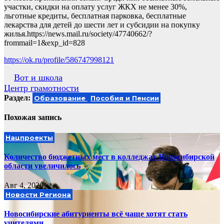
участки, скидки на оплату услуг ЖКХ не менее 30%,
льготные кредиты, бесплатная парковка, бесплатные
лекарства для детей до шести лет и субсидии на покупку
жилья.https://news.mail.ru/society/47740662/?
frommail=1&exp_id=828
https://ok.ru/profile/586747998121
Навигация
Вот и школа
Центр грамотности
по
Раздел:
Образование
Пособия и Пенсии
записям
Похожая запись
Нацпроекты
Количество бюджетных мест в колледжах Новосибирской
области увеличилось
Авг 4, 2026
Новости Региона
Новосибирские абитуриенты всё чаще хотят стать
учителями