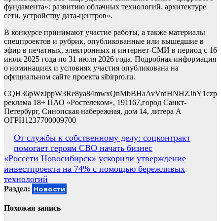
фундамента»: развитию облачных технологий, архитектуре
сети, устройству дата-центров».
В конкурсе принимают участие работы, а также материалы
спецпроектов и рубрик, опубликованные или вышедшие в
эфир в печатных, электронных и интернет-СМИ в период с 16
июля 2025 года по 31 июля 2026 года. Подробная информация
о номинациях и условиях участия опубликована на
официальном сайте проекта sibirpro.ru.
CQH36pWzJppW3Re8ya84mwxQnMbBHaAvVrdHNHZJhY1czp
реклама 18+ ПАО «Ростелеком», 191167,город Санкт-
Петербург, Синопская набережная, дом 14, литера А
ОГРН1237700009700
Навигация
От службы к собственному делу: соцконтракт
помогает героям СВО начать бизнес
по
«Россети Новосибирск» ускорили утверждение
записям
инвестпроекта на 74% с помощью бережливых
технологий
Раздел:
Новости
Похожая запись