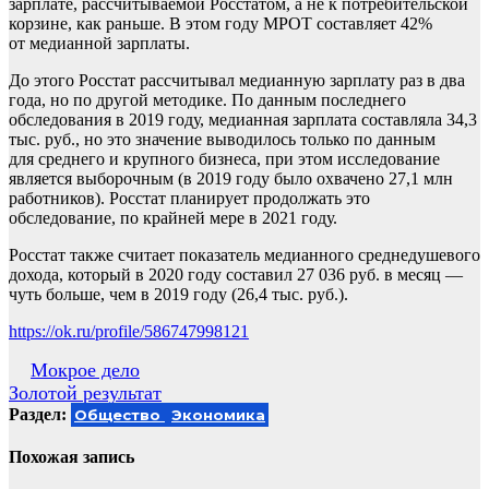
зарплате, рассчитываемой Росстатом, а не к потребительской
корзине, как раньше. В этом году МРОТ составляет 42%
от медианной зарплаты.
До этого Росстат рассчитывал медианную зарплату раз в два
года, но по другой методике. По данным последнего
обследования в 2019 году, медианная зарплата составляла 34,3
тыс. руб., но это значение выводилось только по данным
для среднего и крупного бизнеса, при этом исследование
является выборочным (в 2019 году было охвачено 27,1 млн
работников). Росстат планирует продолжать это
обследование, по крайней мере в 2021 году.
Росстат также считает показатель медианного среднедушевого
дохода, который в 2020 году составил 27 036 руб. в месяц —
чуть больше, чем в 2019 году (26,4 тыс. руб.).
https://ok.ru/profile/586747998121
Навигация
Мокрое дело
Золотой результат
по
Раздел:
Общество
Экономика
записям
Похожая запись