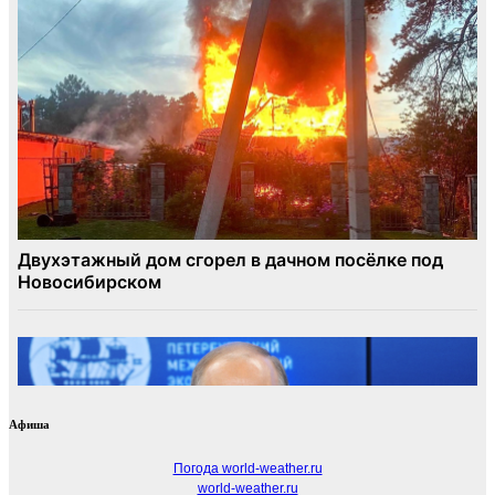
Афиша
Погода world-weather.ru
world-weather.ru