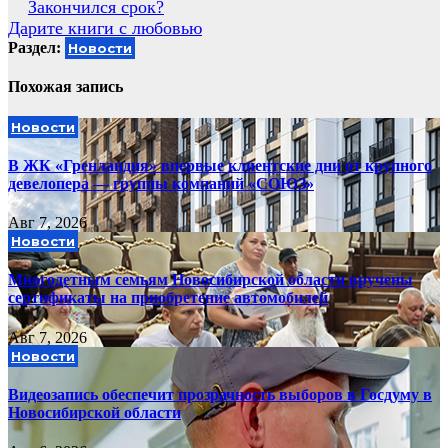
Навигация
Закончился срок?
Дарите книги с любовью
по
Раздел:
Новости
записям
Похожая запись
Новости
В ЖК «Гренландия» впервые клиентские дни от крупного
девелопера — группы компаний «СОЮЗ»
Авг 7, 2026
Новости
Многодетным семьям Новосибирской области вручены
сертификаты на приобретение автомобилей
Авг 7, 2026
Новости
Видеозапись обеспечит прозрачность выборов в Госдуму в
Новосибирской области