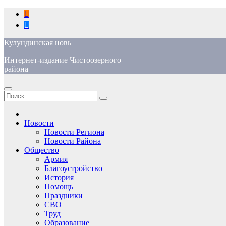
Перейти
к
содержимому
Кулундинская новь
Интернет-издание Чистоозерного
района
Новости
Новости Региона
Новости Района
Общество
Армия
Благоустройство
История
Помощь
Праздники
СВО
Труд
Образование