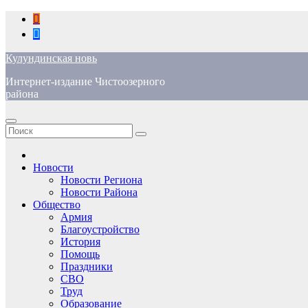
Перейти
к
содержимому
Кулундинская новь
Интернет-издание Чистоозерного
района
Новости
Новости Региона
Новости Района
Общество
Армия
Благоустройство
История
Помощь
Праздники
СВО
Труд
Образование