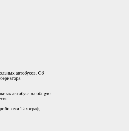
ольных автобусов. Об
убернатора
льных автобуса на общую
усов.
приборами Тахограф,