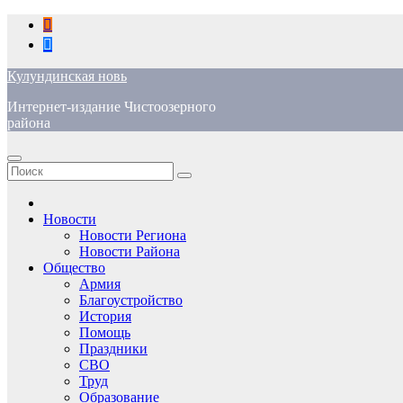
Перейти
к
содержимому
Кулундинская новь
Интернет-издание Чистоозерного
района
Новости
Новости Региона
Новости Района
Общество
Армия
Благоустройство
История
Помощь
Праздники
СВО
Труд
Образование