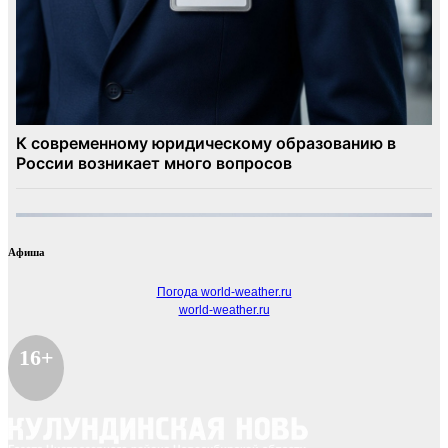
Афиша
Погода world-weather.ru
world-weather.ru
16+