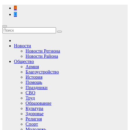
Перейти
к
содержимому
Новости
Новости Региона
Новости Района
Общество
Армия
Благоустройство
История
Помощь
Праздники
СВО
Труд
Образование
Культура
Здоровье
Религия
Спорт
Молодежь