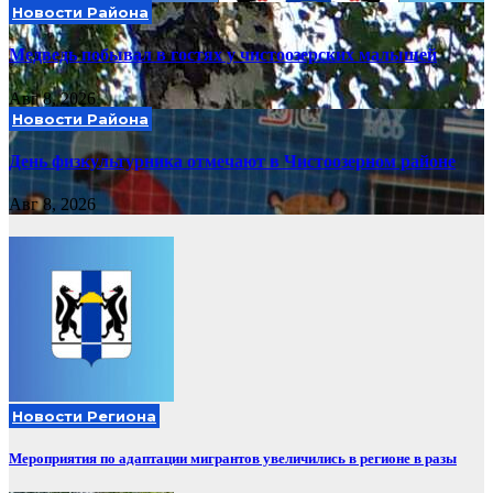
Новости Района
Медведь побывал в гостях у чистоозерских малышей
Авг 8, 2026
Новости Района
День физкультурника отмечают в Чистоозерном районе
Авг 8, 2026
Новости Региона
Мероприятия по адаптации мигрантов увеличились в регионе в разы