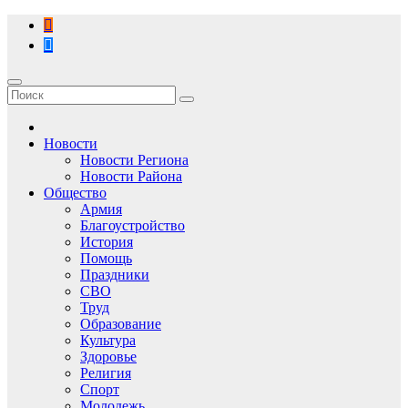
Перейти
к
содержимому
Новости
Новости Региона
Новости Района
Общество
Армия
Благоустройство
История
Помощь
Праздники
СВО
Труд
Образование
Культура
Здоровье
Религия
Спорт
Молодежь