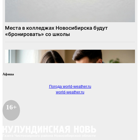
Афиша
Погода world-weather.ru
world-weather.ru
16+