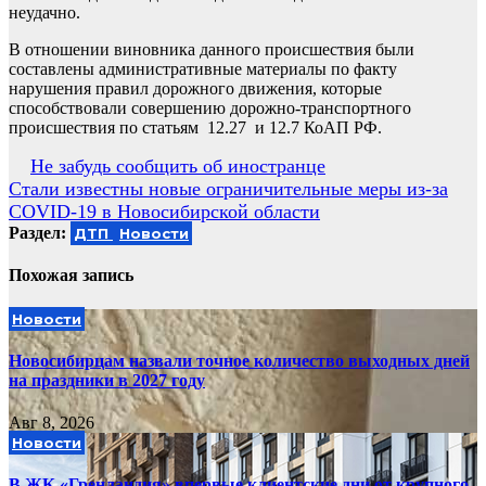
неудачно.
В отношении виновника данного происшествия были
составлены административные материалы по факту
нарушения правил дорожного движения, которые
способствовали совершению дорожно-транспортного
происшествия по статьям 12.27 и 12.7 КоАП РФ.
Навигация
Не забудь сообщить об иностранце
Стали известны новые ограничительные меры из-за
по
COVID-19 в Новосибирской области
записям
Раздел:
ДТП
Новости
Похожая запись
Новости
Новосибирцам назвали точное количество выходных дней
на праздники в 2027 году
Авг 8, 2026
Новости
В ЖК «Гренландия» впервые клиентские дни от крупного