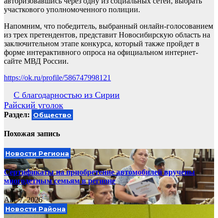
авторизовавшись через одну из социальных сетей, выбрать
участкового уполномоченного полиции.
Напомним, что победитель, выбранный онлайн-голосованием
из трех претендентов, представит Новосибирскую область на
заключительном этапе конкурса, который также пройдет в
форме интерактивного опроса на официальном интернет-
сайте МВД России.
https://ok.ru/profile/586747998121
Навигация
С благодарностью из Сирии
Райский уголок
по
Раздел:
Общество
записям
Похожая запись
Новости Региона
Сертификаты на приобретение автомобилей вручены
многодетным семьям в регионе
Авг 7, 2026
Новости Района