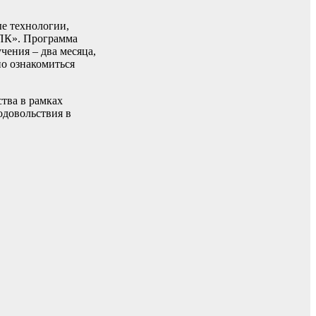
ые технологии,
АПК». Программа
чения – два месяца,
но ознакомиться
тва в рамках
одовольствия в