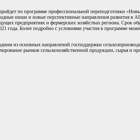
ие пройдет по программе профессиональной переподготовки «Нов
ободные ниши и новые перспективные направления развития в 
едущих предприятиях и фермерских хозяйствах региона. Срок обу
021 года. Более подробно с условиями участия в программе мож
 одним из основных направлений господдержки сельхозпроизводс
улирование рынков сельскохозяйственной продукции, сырья и пр