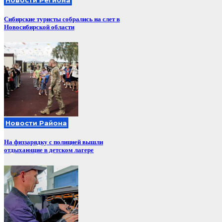
Сибирские туристы собрались на слет в
Новосибирской области
Новости Района
На физзарядку с полицией вышли
отдыхающие в детском лагере