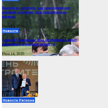
Выгода из перемен: как новосибирские
аграрии отвечают на климатические
вызовы
Июл 15, 2026
Новости
Андрей Травников: Важно обобщать опыт
передовых аграрных хозяйств
Июл 14, 2026
Новости Региона