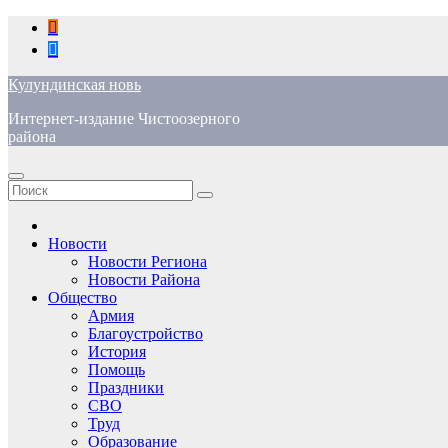
Перейти
к
содержимому
Кулундинская новь
Интернет-издание Чистоозерного
района
Новости
Новости Региона
Новости Района
Общество
Армия
Благоустройство
История
Помощь
Праздники
СВО
Труд
Образование