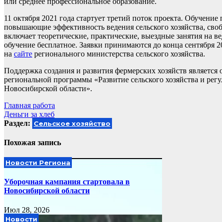
или среднее профессиональное образование.
11 октября 2021 года стартует третий поток проекта. Обучен
повышающие эффективность ведения сельского хозяйства, св
включает теоретические, практические, выездные занятия на в
обучение бесплатное. Заявки принимаются до конца сентября 2
на
сайте
регионального министерства сельского хозяйства.
Поддержка создания и развития фермерских хозяйств является
региональной программы «Развитие сельского хозяйства и рег
Новосибирской области».
Навигация
Главная работа
Деньги за хлеб
по
Раздел:
Сельское хозяйство
записям
Похожая запись
Новости Региона
Уборочная кампания стартовала в
Новосибирской области
Июл 28, 2026
Новости